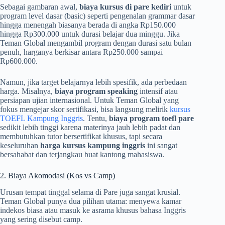
Sebagai gambaran awal,
biaya kursus di pare kediri
untuk
program level dasar (basic) seperti pengenalan grammar dasar
hingga menengah biasanya berada di angka Rp150.000
hingga Rp300.000 untuk durasi belajar dua minggu. Jika
Teman Global mengambil program dengan durasi satu bulan
penuh, harganya berkisar antara Rp250.000 sampai
Rp600.000.
Namun, jika target belajarnya lebih spesifik, ada perbedaan
harga. Misalnya,
biaya program speaking
intensif atau
persiapan ujian internasional. Untuk Teman Global yang
fokus mengejar skor sertifikasi, bisa langsung melirik
kursus
TOEFL Kampung Inggris
. Tentu,
biaya program toefl pare
sedikit lebih tinggi karena materinya jauh lebih padat dan
membutuhkan tutor bersertifikat khusus, tapi secara
keseluruhan
harga kursus kampung inggris
ini sangat
bersahabat dan terjangkau buat kantong mahasiswa.
2. Biaya Akomodasi (Kos vs Camp)
Urusan tempat tinggal selama di Pare juga sangat krusial.
Teman Global punya dua pilihan utama: menyewa kamar
indekos biasa atau masuk ke asrama khusus bahasa Inggris
yang sering disebut camp.