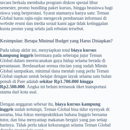
secara berkala membuka program diskon spesial libur
semester, promo bundling paket kursus, hingga beasiswa bagi
siswa yang berprestasi. Syarat utamanya hanya satu: Teman
Global harus rajin-rajin mengecek pembaruan informasi di
website resmi dan media sosial kami agar tidak ketinggalan
kuota promo yang selalu jadi rebutan tersebut.
Kesimpulan: Berapa Minimal Budget yang Harus Disiapkan?
Pada tahap akhir ini, menyiapkan total
biaya kursus
kampung inggris
bermuara pada seberapa jujur Teman
Global dalam merencanakan gaya hidup selama berada di
perantauan. Berdasarkan semua rincian yang sudah Mimin
Global sampaikan, minimal dana mentah yang perlu Teman
Global siapkan untuk belajar dengan layak selama satu bulan
penuh di Pare adalah
sekitar Rp1.700.000 hingga
Rp2.500.000
. Angka ini belum termasuk tiket transportasi
utama dari kota asal.
Dengan anggaran sebesar itu,
biaya kursus kampung
inggris
sudah tertutupi, Teman Global bisa tidur nyenyak di
asrama, bisa fokus mempraktikkan bahasa Inggris bersama
tutor, dan bisa menyantap makanan bergizi yang pas setiap
harinya. Tidak perlu takut kekurangan selama Teman Global