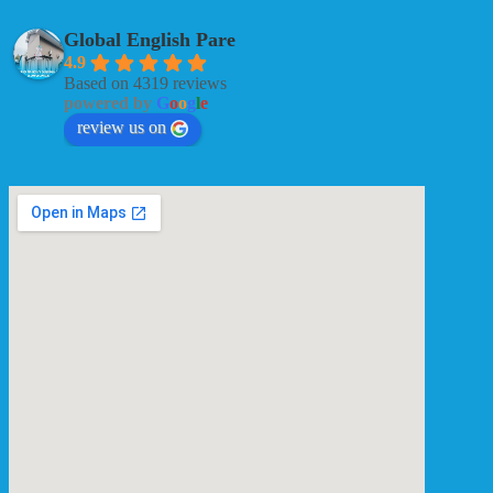
Global English Pare
4.9
Based on 4319 reviews
powered by
G
o
o
g
l
e
review us on