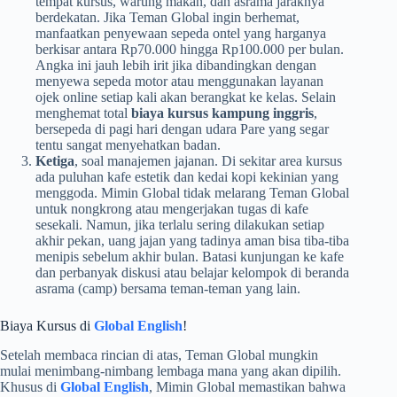
tempat kursus, warung makan, dan asrama jaraknya
berdekatan. Jika Teman Global ingin berhemat,
manfaatkan penyewaan sepeda ontel yang harganya
berkisar antara Rp70.000 hingga Rp100.000 per bulan.
Angka ini jauh lebih irit jika dibandingkan dengan
menyewa sepeda motor atau menggunakan layanan
ojek online setiap kali akan berangkat ke kelas. Selain
menghemat total
biaya kursus kampung inggris
,
bersepeda di pagi hari dengan udara Pare yang segar
tentu sangat menyehatkan badan.
Ketiga
, soal manajemen jajanan. Di sekitar area kursus
ada puluhan kafe estetik dan kedai kopi kekinian yang
menggoda. Mimin Global tidak melarang Teman Global
untuk nongkrong atau mengerjakan tugas di kafe
sesekali. Namun, jika terlalu sering dilakukan setiap
akhir pekan, uang jajan yang tadinya aman bisa tiba-tiba
menipis sebelum akhir bulan. Batasi kunjungan ke kafe
dan perbanyak diskusi atau belajar kelompok di beranda
asrama (camp) bersama teman-teman yang lain.
Biaya Kursus di
Global English
!
Setelah membaca rincian di atas, Teman Global mungkin
mulai menimbang-nimbang lembaga mana yang akan dipilih.
Khusus di
Global English
, Mimin Global memastikan bahwa