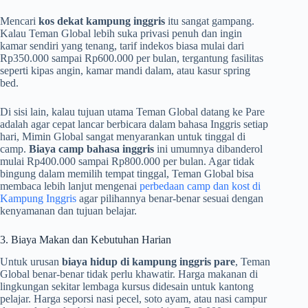
Mencari
kos dekat kampung inggris
itu sangat gampang.
Kalau Teman Global lebih suka privasi penuh dan ingin
kamar sendiri yang tenang, tarif indekos biasa mulai dari
Rp350.000 sampai Rp600.000 per bulan, tergantung fasilitas
seperti kipas angin, kamar mandi dalam, atau kasur spring
bed.
Di sisi lain, kalau tujuan utama Teman Global datang ke Pare
adalah agar cepat lancar berbicara dalam bahasa Inggris setiap
hari, Mimin Global sangat menyarankan untuk tinggal di
camp.
Biaya camp bahasa inggris
ini umumnya dibanderol
mulai Rp400.000 sampai Rp800.000 per bulan. Agar tidak
bingung dalam memilih tempat tinggal, Teman Global bisa
membaca lebih lanjut mengenai
perbedaan camp dan kost di
Kampung Inggris
agar pilihannya benar-benar sesuai dengan
kenyamanan dan tujuan belajar.
3. Biaya Makan dan Kebutuhan Harian
Untuk urusan
biaya hidup di kampung inggris pare
, Teman
Global benar-benar tidak perlu khawatir. Harga makanan di
lingkungan sekitar lembaga kursus didesain untuk kantong
pelajar. Harga seporsi nasi pecel, soto ayam, atau nasi campur