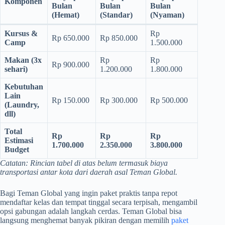
Komponen
Bulan
Bulan
Bulan
(Hemat)
(Standar)
(Nyaman)
Kursus &
Rp
Rp 650.000
Rp 850.000
Camp
1.500.000
Makan (3x
Rp
Rp
Rp 900.000
sehari)
1.200.000
1.800.000
Kebutuhan
Lain
Rp 150.000
Rp 300.000
Rp 500.000
(Laundry,
dll)
Total
Rp
Rp
Rp
Estimasi
1.700.000
2.350.000
3.800.000
Budget
Catatan: Rincian tabel di atas belum termasuk biaya
transportasi antar kota dari daerah asal Teman Global.
Bagi Teman Global yang ingin paket praktis tanpa repot
mendaftar kelas dan tempat tinggal secara terpisah, mengambil
opsi gabungan adalah langkah cerdas. Teman Global bisa
langsung menghemat banyak pikiran dengan memilih
paket