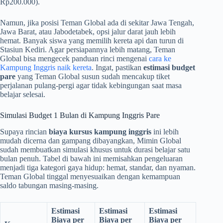
Rp200.000).
Namun, jika posisi Teman Global ada di sekitar Jawa Tengah,
Jawa Barat, atau Jabodetabek, opsi jalur darat jauh lebih
hemat. Banyak siswa yang memilih kereta api dan turun di
Stasiun Kediri. Agar persiapannya lebih matang, Teman
Global bisa mengecek panduan rinci mengenai
cara ke
Kampung Inggris naik kereta
. Ingat, pastikan
estimasi budget
pare
yang Teman Global susun sudah mencakup tiket
perjalanan pulang-pergi agar tidak kebingungan saat masa
belajar selesai.
Simulasi Budget 1 Bulan di Kampung Inggris Pare
Supaya rincian
biaya kursus kampung inggris
ini lebih
mudah dicerna dan gampang dibayangkan, Mimin Global
sudah membuatkan simulasi khusus untuk durasi belajar satu
bulan penuh. Tabel di bawah ini memisahkan pengeluaran
menjadi tiga kategori gaya hidup: hemat, standar, dan nyaman.
Teman Global tinggal menyesuaikan dengan kemampuan
saldo tabungan masing-masing.
Estimasi
Estimasi
Estimasi
Biaya per
Biaya per
Biaya per