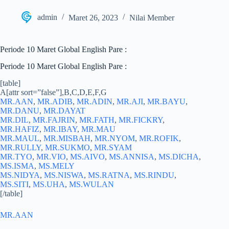
admin
Maret 26, 2023
Nilai Member
Periode 10 Maret Global English Pare :
Periode 10 Maret Global English Pare :
[table]
A[attr sort=”false”],B,C,D,E,F,G
MR.AAN
,
MR.ADIB
,
MR.ADIN
,
MR.AJI
,
MR.BAYU
,
MR.DANU
,
MR.DAYAT
MR.DIL
,
MR.FAJRIN
,
MR.FATH
,
MR.FICKRY
,
MR.HAFIZ
,
MR.IBAY
,
MR.MAU
MR.MAUL
,
MR.MISBAH
,
MR.NYOM
,
MR.ROFIK
,
MR.RULLY
,
MR.SUKMO
,
MR.SYAM
MR.TYO
,
MR.VIO
,
MS.AIVO
,
MS.ANNISA
,
MS.DICHA
,
MS.ISMA
,
MS.MELY
MS.NIDYA
,
MS.NISWA
,
MS.RATNA
,
MS.RINDU
,
MS.SITI
,
MS.UHA
,
MS.WULAN
[/table]
MR.AAN