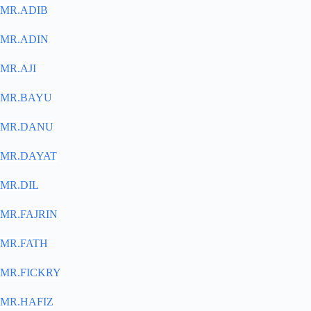
MR.ADIB
MR.ADIN
MR.AJI
MR.BAYU
MR.DANU
MR.DAYAT
MR.DIL
MR.FAJRIN
MR.FATH
MR.FICKRY
MR.HAFIZ