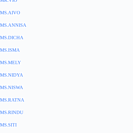
MR.VIO
MS.AIVO
MS.ANNISA
MS.DICHA
MS.ISMA
MS.MELY
MS.NIDYA
MS.NISWA
MS.RATNA
MS.RINDU
MS.SITI