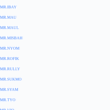
MR.IBAY
MR.MAU
MR.MAUL
MR.MISBAH
MR.NYOM
MR.ROFIK
MR.RULLY
MR.SUKMO
MR.SYAM
MR.TYO