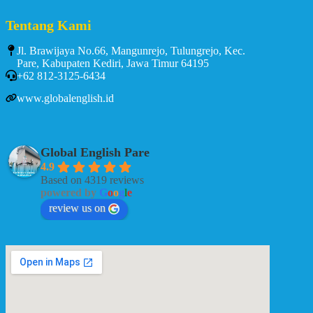
Tentang Kami
Jl. Brawijaya No.66, Mangunrejo, Tulungrejo, Kec.
Pare, Kabupaten Kediri, Jawa Timur 64195
+62 812-3125-6434
www.globalenglish.id
Global English Pare
4.9
Based on 4319 reviews
powered by
G
o
o
g
l
e
review us on