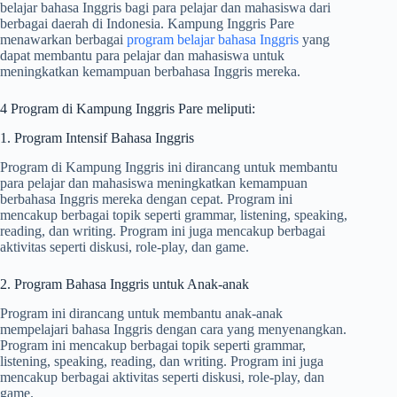
belajar bahasa Inggris bagi para pelajar dan mahasiswa dari
berbagai daerah di Indonesia. Kampung Inggris Pare
menawarkan berbagai
program belajar bahasa Inggris
yang
dapat membantu para pelajar dan mahasiswa untuk
meningkatkan kemampuan berbahasa Inggris mereka.
4 Program di Kampung Inggris Pare meliputi:
1. Program Intensif Bahasa Inggris
Program di Kampung Inggris ini dirancang untuk membantu
para pelajar dan mahasiswa meningkatkan kemampuan
berbahasa Inggris mereka dengan cepat. Program ini
mencakup berbagai topik seperti grammar, listening, speaking,
reading, dan writing. Program ini juga mencakup berbagai
aktivitas seperti diskusi, role-play, dan game.
2. Program Bahasa Inggris untuk Anak-anak
Program ini dirancang untuk membantu anak-anak
mempelajari bahasa Inggris dengan cara yang menyenangkan.
Program ini mencakup berbagai topik seperti grammar,
listening, speaking, reading, dan writing. Program ini juga
mencakup berbagai aktivitas seperti diskusi, role-play, dan
game.