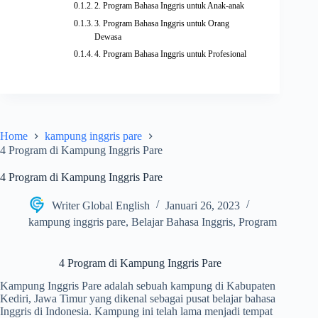
2. Program Bahasa Inggris untuk Anak-anak
3. Program Bahasa Inggris untuk Orang
Dewasa
4. Program Bahasa Inggris untuk Profesional
Home
kampung inggris pare
4 Program di Kampung Inggris Pare
4 Program di Kampung Inggris Pare
Writer Global English
Januari 26, 2023
kampung inggris pare
,
Belajar Bahasa Inggris
,
Program
4 Program di Kampung Inggris Pare
Kampung Inggris Pare adalah sebuah kampung di Kabupaten
Kediri, Jawa Timur yang dikenal sebagai pusat belajar bahasa
Inggris di Indonesia. Kampung ini telah lama menjadi tempat