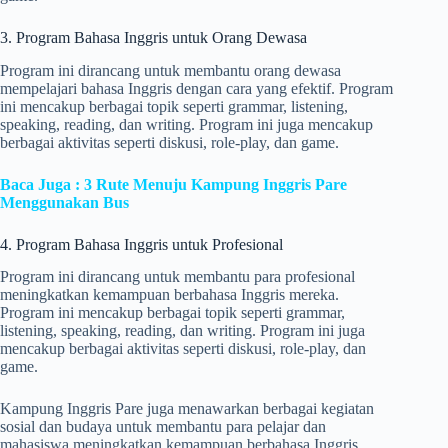
3. Program Bahasa Inggris untuk Orang Dewasa
Program ini dirancang untuk membantu orang dewasa
mempelajari bahasa Inggris dengan cara yang efektif. Program
ini mencakup berbagai topik seperti grammar, listening,
speaking, reading, dan writing. Program ini juga mencakup
berbagai aktivitas seperti diskusi, role-play, dan game.
Baca Juga :
3 Rute Menuju Kampung Inggris Pare
Menggunakan Bus
4. Program Bahasa Inggris untuk Profesional
Program ini dirancang untuk membantu para profesional
meningkatkan kemampuan berbahasa Inggris mereka.
Program ini mencakup berbagai topik seperti grammar,
listening, speaking, reading, dan writing. Program ini juga
mencakup berbagai aktivitas seperti diskusi, role-play, dan
game.
Kampung Inggris Pare juga menawarkan berbagai kegiatan
sosial dan budaya untuk membantu para pelajar dan
mahasiswa meningkatkan kemampuan berbahasa Inggris