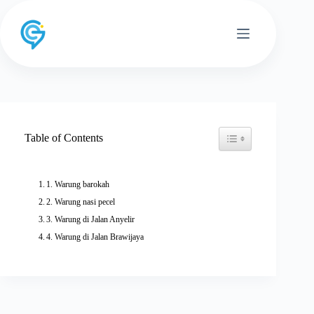
Skip
to
content
Toggle Table of Conten
Table of Contents
1. Warung barokah
2. Warung nasi pecel
3. Warung di Jalan Anyelir
4. Warung di Jalan Brawijaya