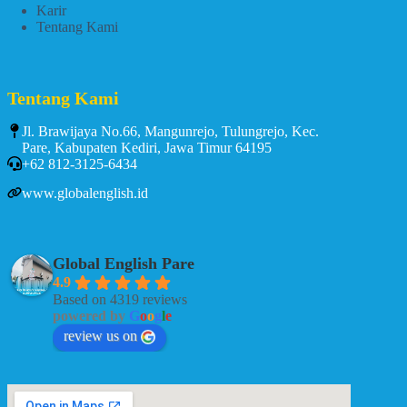
Karir
Tentang Kami
Tentang Kami
Jl. Brawijaya No.66, Mangunrejo, Tulungrejo, Kec.
Pare, Kabupaten Kediri, Jawa Timur 64195
+62 812-3125-6434
www.globalenglish.id
Global English Pare
4.9
Based on 4319 reviews
powered by
G
o
o
g
l
e
review us on