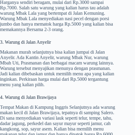
Harganya sendiri beragam, mulai dari Rp.3000 sampai
Rp.7000. Salah satu warung yang kalian harus tau adalah
warung Mbak Lala yang bertempat di Jalan Kemuning.
Warung Mbak Lala menyediakan nasi pecel dengan porsi
jumbo dan hanya mematok harga Rp.5000 yang kalian bisa
memakannya Bersama 2-3 orang.
3. Warung di Jalan Anyelir
Makanan murah selanjutnya bisa kalian jumpai di Jalan
Anyelir. Ada Kantin Anyelir, warung Mbak Nur, warung
Mbah Uti, Prasmanan dan berbagai macam warung lainnya.
Warung tersebut menyajikan menunya dengan prasmanan.
Jadi kalian dibebaskan untuk memilih menu apa yang kalian
inginkan. Perkiraan harga mulai dari Rp.5000 tergantung
menu yang kalian pilih.
4. Warung di Jalan Brawijaya
Tempat Makan di Kampung Inggris Selanjutnya ada warung
makan kecil di Jalan Brawijaya, tepatnya di samping Salero.
Di sana menyediakan variasi lauk seperti telur, tempe, tahu,
dadar jagung, perkedel dan sayur mayur seperti jamur, cah
kangkong, sop, sayur asem. Kalian bisa memilih menu
makanan telur dan jamur dan hanya dipatok harga Rp.6000.