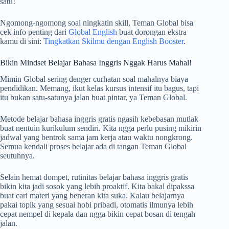
satu!
Ngomong-ngomong soal ningkatin skill, Teman Global bisa
cek info penting dari
Global English
buat dorongan ekstra
kamu di sini:
Tingkatkan Skilmu dengan English Booster
.
Bikin Mindset Belajar Bahasa Inggris Nggak Harus Mahal!
Mimin Global sering denger curhatan soal mahalnya biaya
pendidikan. Memang, ikut kelas kursus intensif itu bagus, tapi
itu bukan satu-satunya jalan buat pintar, ya Teman Global.
Metode belajar bahasa inggris gratis ngasih kebebasan mutlak
buat nentuin kurikulum sendiri. Kita ngga perlu pusing mikirin
jadwal yang bentrok sama jam kerja atau waktu nongkrong.
Semua kendali proses belajar ada di tangan Teman Global
seutuhnya.
Selain hemat dompet, rutinitas belajar bahasa inggris gratis
bikin kita jadi sosok yang lebih proaktif. Kita bakal dipakssa
buat cari materi yang beneran kita suka. Kalau belajarnya
pakai topik yang sesuai hobi pribadi, otomatis ilmunya lebih
cepat nempel di kepala dan ngga bikin cepat bosan di tengah
jalan.