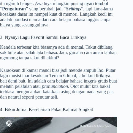
itu ngaruh banget. Awalnya mungkin pusing nyari tombol
“
Pengaturan
” yang berubah jadi “
Settings
“, tapi lama-lama
kosakata dasar itu nempel kuat di memori. Langkah kecil ini
adalah pondasi utama dari cara belajar bahasa inggris tanpa
biaya yang sesungguhnya.
3. Nyanyi Lagu Favorit Sambil Baca Liriknya
Kendala terbesar kita biasanya ada di mental. Takut dibilang
sok bule atau salah tata bahasa. Jadi, gimana cara aman latihan
ngomong tanpa takut dihakimi?
Karaokean di kamar mandi bisa jadi metode ampuh lho. Putar
lagu musisi luar kesukaan Teman Global, lalu ikuti liriknya
bait demi bait. Ini adalah cara belajar bahasa inggris gratis buat
melatih pelafalan atau
pronunciation
. Otot mulut kita bakal
terbiasa mengucapkan kata-kata asing dengan nada yang pas
dan natural seperti penutur asli.
4. Bikin Jurnal Keseharian Pakai Kalimat Singkat