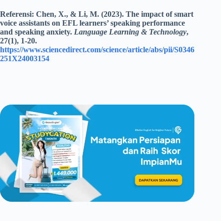
Referensi: Chen, X., & Li, M. (2023). The impact of smart
voice assistants on EFL learners’ speaking performance
and speaking anxiety.
Language Learning & Technology
,
27(1), 1-20.
https://www.sciencedirect.com/science/article/abs/pii/S0346
251X24003154