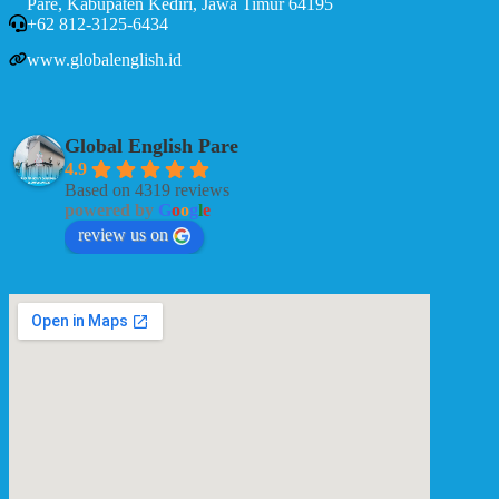
Pare, Kabupaten Kediri, Jawa Timur 64195
+62 812-3125-6434
www.globalenglish.id
Global English Pare
4.9
Based on 4319 reviews
powered by
G
o
o
g
l
e
review us on