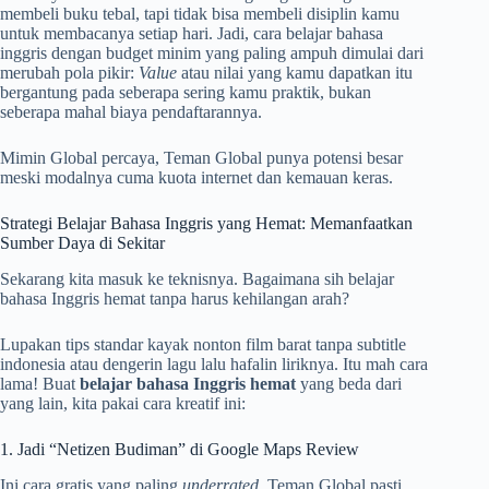
membeli buku tebal, tapi tidak bisa membeli disiplin kamu
untuk membacanya setiap hari. Jadi, cara belajar bahasa
inggris dengan budget minim yang paling ampuh dimulai dari
merubah pola pikir:
Value
atau nilai yang kamu dapatkan itu
bergantung pada seberapa sering kamu praktik, bukan
seberapa mahal biaya pendaftarannya.
Mimin Global percaya, Teman Global punya potensi besar
meski modalnya cuma kuota internet dan kemauan keras.
Strategi Belajar Bahasa Inggris yang Hemat: Memanfaatkan
Sumber Daya di Sekitar
Sekarang kita masuk ke teknisnya. Bagaimana sih belajar
bahasa Inggris hemat tanpa harus kehilangan arah?
Lupakan tips standar kayak nonton film barat tanpa subtitle
indonesia atau dengerin lagu lalu hafalin liriknya. Itu mah cara
lama! Buat
belajar bahasa Inggris hemat
yang beda dari
yang lain, kita pakai cara kreatif ini:
1. Jadi “Netizen Budiman” di Google Maps Review
Ini cara gratis yang paling
underrated
. Teman Global pasti