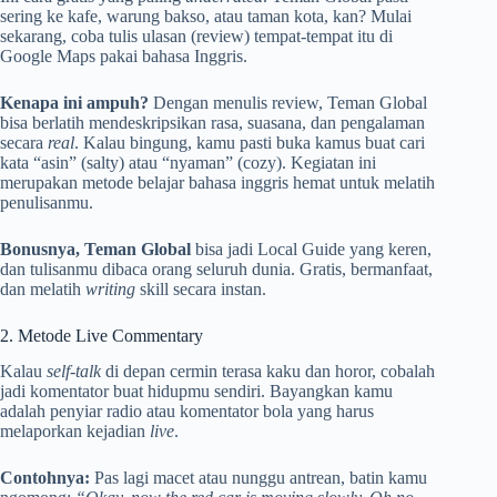
sering ke kafe, warung bakso, atau taman kota, kan? Mulai
sekarang, coba tulis ulasan (review) tempat-tempat itu di
Google Maps pakai bahasa Inggris.
Kenapa ini ampuh?
Dengan menulis review, Teman Global
bisa berlatih mendeskripsikan rasa, suasana, dan pengalaman
secara
real
. Kalau bingung, kamu pasti buka kamus buat cari
kata “asin” (salty) atau “nyaman” (cozy). Kegiatan ini
merupakan metode belajar bahasa inggris hemat untuk melatih
penulisanmu.
Bonusnya, Teman Global
bisa jadi Local Guide yang keren,
dan tulisanmu dibaca orang seluruh dunia. Gratis, bermanfaat,
dan melatih
writing
skill secara instan.
2. Metode Live Commentary
Kalau
self-talk
di depan cermin terasa kaku dan horor, cobalah
jadi komentator buat hidupmu sendiri. Bayangkan kamu
adalah penyiar radio atau komentator bola yang harus
melaporkan kejadian
live
.
Contohnya:
Pas lagi macet atau nunggu antrean, batin kamu