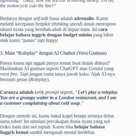
ngomong:
“Okay, now the red car is moving slowly. Oh no,
the motorcycle cuts the line!”
Bedanya dengan
self-talk
biasa adalah
adrenalin
. Kamu
melatih kecepatan berpikir (
thinking speed
) untuk merespons
situasi nyata yang berubah-ubah di depan mata. Ini
cara
belajar bahasa inggris dengan budget minim
yang bikin
otak kamu “panas” tapi
happy
.
3. Main “Roleplay” dengan AI Chatbot (Versi Gratisan)
Punya kuota tapi nggak punya teman buat diajak diskusi?
Manfaatkan AI gratisan seperti ChatGPT atau Gemini yang
versi
free
. Tapi jangan cuma tanya jawab kaku. Ajak AI-nya
bermain peran (
Roleplay
).
Caranya adalah
ketik
prompt
seperti,
“
Let’s play a roleplay.
You are a grumpy waiter in a London restaurant, and I am
a customer complaining about cold soup
.”
Dengan metode ini, kamu bakal kaget betapa serunya debat
sama robot! Ini simulasi percakapan dunia nyata yang nol
risiko malu dan nol rupiah. Kamu bisa
belajar bahasa
Inggris hemat
sambil mengasah mental berdebat.