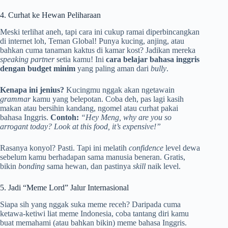
4. Curhat ke Hewan Peliharaan
Meski terlihat aneh, tapi cara ini cukup ramai diperbincangkan
di internet loh, Teman Global! Punya kucing, anjing, atau
bahkan cuma tanaman kaktus di kamar kost? Jadikan mereka
speaking partner
setia kamu! Ini
cara belajar bahasa inggris
dengan budget minim
yang paling aman dari
bully
.
Kenapa ini jenius?
Kucingmu nggak akan ngetawain
grammar
kamu yang belepotan. Coba deh, pas lagi kasih
makan atau bersihin kandang, ngomel atau curhat pakai
bahasa Inggris.
Contoh:
“Hey Meng, why are you so
arrogant today? Look at this food, it’s expensive!”
Rasanya konyol? Pasti. Tapi ini melatih
confidence
level dewa
sebelum kamu berhadapan sama manusia beneran. Gratis,
bikin
bonding
sama hewan, dan pastinya
skill
naik level.
5. Jadi “Meme Lord” Jalur Internasional
Siapa sih yang nggak suka meme receh? Daripada cuma
ketawa-ketiwi liat meme Indonesia, coba tantang diri kamu
buat memahami (atau bahkan bikin) meme bahasa Inggris.