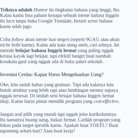
Triknya adalah
Humor
itu tingkatan bahasa yang tinggi, lho.
Kalau kamu bisa paham kenapa sebuah meme bahasa Inggris
itu lucu tanpa buka Google Translate, berarti
sense
bahasa
kamu udah jago.
Coba
follow
akun meme luar negeri (seperti 9GAG atau akun
niche
hobi kamu). Kalau ada kata
slang
aneh, cari artinya. Ini
metode
belajar bahasa Inggris hemat
yang paling nggak
kerasa kayak lagi belajar, tapi efektif banget buat nambah
kosakata gaul yang nggak ada di buku paket sekolah.
Investasi Cerdas: Kapan Harus Mengeluarkan Uang?
Oke, kita sudah bahas yang gratisan. Tapi ada kalanya kita
butuh struktur yang lebih rapi atau bimbingan mentor supaya
nggak tersesat. Di sinilah seni belajar bahasa Inggris hemat
diuji. Kamu harus pintar memilih program yang
cost-effective
.
Jangan asal pilih yang murah tapi nggak jelas kurikulumnya.
Itu namanya buang uang, bukan hemat. Carilah program yang
fokus pada target spesifik kamu. Apakah buat TOEFL? Buat
ngomong sehari-hari? Atau buat kerja?