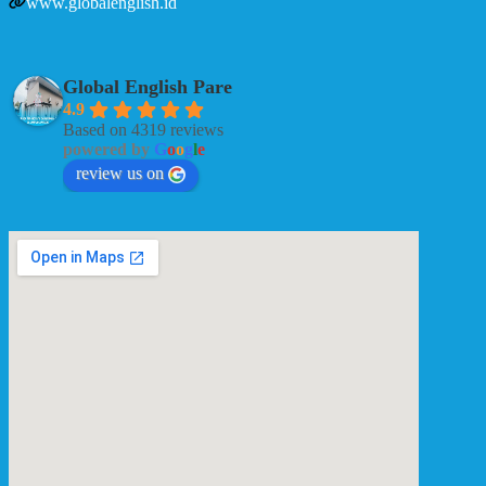
www.globalenglish.id
Global English Pare
4.9
Based on 4319 reviews
powered by
G
o
o
g
l
e
review us on