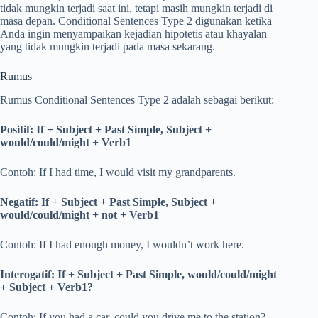
tidak mungkin terjadi saat ini, tetapi masih mungkin terjadi di
masa depan. Conditional Sentences Type 2 digunakan ketika
Anda ingin menyampaikan kejadian hipotetis atau khayalan
yang tidak mungkin terjadi pada masa sekarang.
Rumus
Rumus Conditional Sentences Type 2 adalah sebagai berikut:
Positif: If + Subject + Past Simple, Subject +
would/could/might + Verb1
Contoh: If I had time, I would visit my grandparents.
Negatif: If + Subject + Past Simple, Subject +
would/could/might + not + Verb1
Contoh: If I had enough money, I wouldn’t work here.
Interogatif: If + Subject + Past Simple, would/could/might
+ Subject + Verb1?
Contoh: If you had a car, could you drive me to the station?