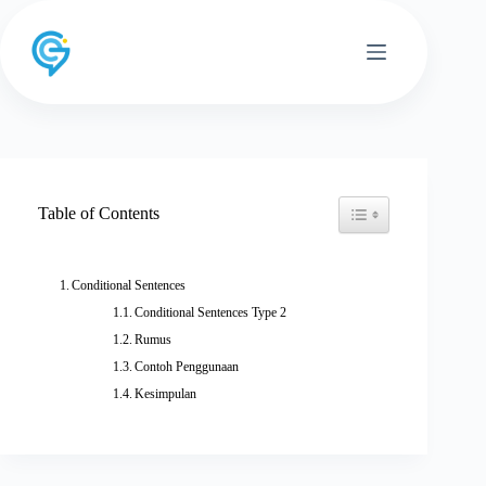
Skip
to
content
Toggle Table of Conten
Table of Contents
Conditional Sentences
Conditional Sentences Type 2
Rumus
Contoh Penggunaan
Kesimpulan