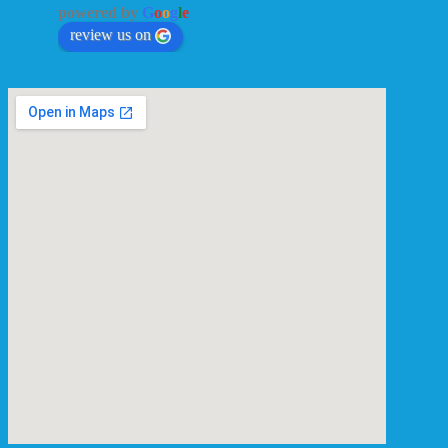
powered by
G
o
o
g
l
e
review us on