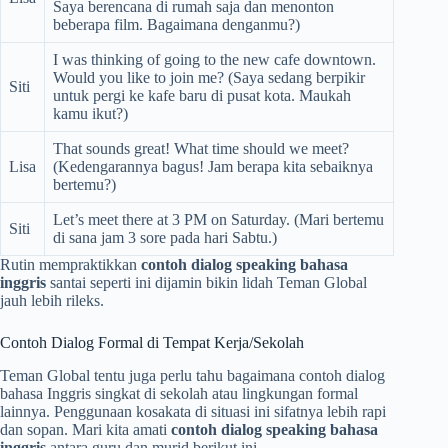
Saya berencana di rumah saja dan menonton
beberapa film. Bagaimana denganmu?)
I was thinking of going to the new cafe downtown.
Would you like to join me? (Saya sedang berpikir
Siti
untuk pergi ke kafe baru di pusat kota. Maukah
kamu ikut?)
That sounds great! What time should we meet?
Lisa
(Kedengarannya bagus! Jam berapa kita sebaiknya
bertemu?)
Let’s meet there at 3 PM on Saturday. (Mari bertemu
Siti
di sana jam 3 sore pada hari Sabtu.)
Rutin mempraktikkan
contoh dialog speaking bahasa
inggris
santai seperti ini dijamin bikin lidah Teman Global
jauh lebih rileks.
Contoh Dialog Formal di Tempat Kerja/Sekolah
Teman Global tentu juga perlu tahu bagaimana contoh dialog
bahasa Inggris singkat di sekolah atau lingkungan formal
lainnya. Penggunaan kosakata di situasi ini sifatnya lebih rapi
dan sopan. Mari kita amati
contoh dialog speaking bahasa
inggris
antara guru dan murid berikut ini.