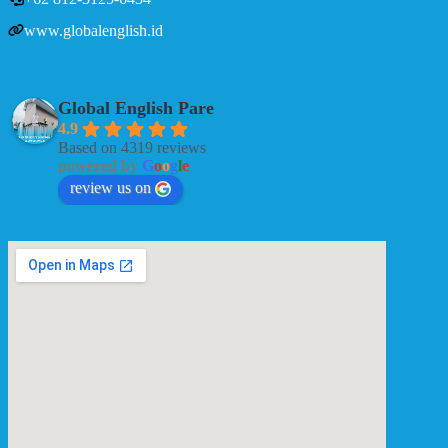
www.globalenglish.id
Global English Pare
4.9
Based on 4319 reviews
powered by
G
o
o
g
l
e
review us on