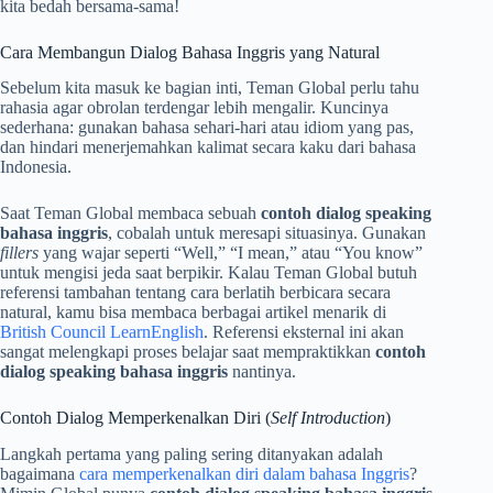
kita bedah bersama-sama!
Cara Membangun Dialog Bahasa Inggris yang Natural
Sebelum kita masuk ke bagian inti, Teman Global perlu tahu
rahasia agar obrolan terdengar lebih mengalir. Kuncinya
sederhana: gunakan bahasa sehari-hari atau idiom yang pas,
dan hindari menerjemahkan kalimat secara kaku dari bahasa
Indonesia.
Saat Teman Global membaca sebuah
contoh dialog speaking
bahasa inggris
, cobalah untuk meresapi situasinya. Gunakan
fillers
yang wajar seperti “Well,” “I mean,” atau “You know”
untuk mengisi jeda saat berpikir. Kalau Teman Global butuh
referensi tambahan tentang cara berlatih berbicara secara
natural, kamu bisa membaca berbagai artikel menarik di
British Council LearnEnglish
. Referensi eksternal ini akan
sangat melengkapi proses belajar saat mempraktikkan
contoh
dialog speaking bahasa inggris
nantinya.
Contoh Dialog Memperkenalkan Diri (
Self Introduction
)
Langkah pertama yang paling sering ditanyakan adalah
bagaimana
cara memperkenalkan diri dalam bahasa Inggris
?