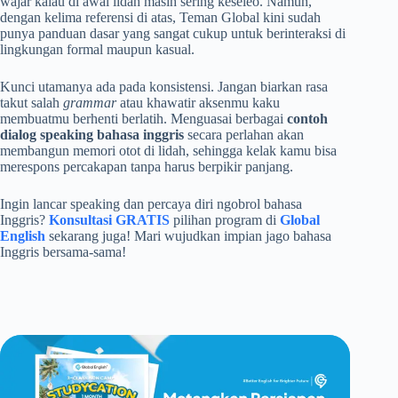
wajar kalau di awal lidah masih sering keseleo. Namun,
dengan kelima referensi di atas, Teman Global kini sudah
punya panduan dasar yang sangat cukup untuk berinteraksi di
lingkungan formal maupun kasual.
Kunci utamanya ada pada konsistensi. Jangan biarkan rasa
takut salah
grammar
atau khawatir aksenmu kaku
membuatmu berhenti berlatih. Menguasai berbagai
contoh
dialog speaking bahasa inggris
secara perlahan akan
membangun memori otot di lidah, sehingga kelak kamu bisa
merespons percakapan tanpa harus berpikir panjang.
Ingin lancar speaking dan percaya diri ngobrol bahasa
Inggris?
Konsultasi GRATIS
pilihan program di
Global
English
sekarang juga! Mari wujudkan impian jago bahasa
Inggris bersama-sama!