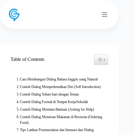
Skip
to
content
Toggle Table of Conten
Table of Contents
Cara Membangun Dialog Bahasa Inggris yang Natural
Contoh Dialog Memperkenalkan Diri (Self Introduction)
Contoh Dialog Sehari-hari dengan Teman
Contoh Dialog Formal di Tempat Kerja/Sekolah
Contoh Dialog Meminta Bantuan (Asking for Help)
Contoh Dialog Memesan Makanan di Restoran (Ordering
Food)
Tips Latihan Pronunciation dan Intonasi dari Dialog