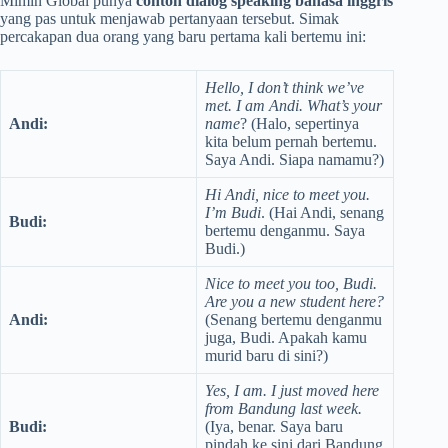
Mimin Global punya
contoh dialog speaking bahasa inggris
yang pas untuk menjawab pertanyaan tersebut. Simak
percakapan dua orang yang baru pertama kali bertemu ini:
Hello, I don’t think we’ve
met. I am Andi. What’s your
Andi:
name
? (Halo, sepertinya
kita belum pernah bertemu.
Saya Andi. Siapa namamu?)
Hi Andi, nice to meet you.
I’m Budi
. (Hai Andi, senang
Budi:
bertemu denganmu. Saya
Budi.)
Nice to meet you too, Budi.
Are you a new student here?
Andi:
(Senang bertemu denganmu
juga, Budi. Apakah kamu
murid baru di sini?)
Yes, I am. I just moved here
from Bandung last week.
Budi:
(Iya, benar. Saya baru
pindah ke sini dari Bandung