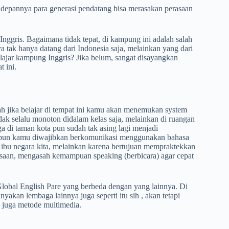
ke depannya para generasi pendatang bisa merasakan perasaan
 Inggris. Bagaimana tidak tepat, di kampung ini adalah salah
ya tak hanya datang dari Indonesia saja, melainkan yang dari
lajar kampung Inggris? Jika belum, sangat disayangkan
t ini.
 jika belajar di tempat ini kamu akan menemukan system
dak selalu monoton didalam kelas saja, melainkan di ruangan
ga di taman kota pun sudah tak asing lagi menjadi
nya pun kamu diwajibkan berkomunikasi menggunakan bahasa
 ibu negara kita, melainkan karena bertujuan mempraktekkan
asaan, mengasah kemampuan speaking (berbicara) agar cepat
lobal English Pare yang berbeda dengan yang lainnya. Di
akan lembaga lainnya juga seperti itu sih , akan tetapi
 juga metode multimedia.