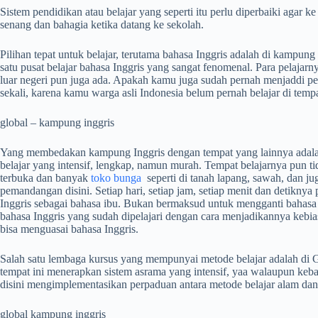
Sistem pendidikan atau belajar yang seperti itu perlu diperbaiki agar 
senang dan bahagia ketika datang ke sekolah.
Pilihan tepat untuk belajar, terutama bahasa Inggris adalah di kampung
satu pusat belajar bahasa Inggris yang sangat fenomenal. Para pelajarn
luar negeri pun juga ada. Apakah kamu juga sudah pernah menjaddi pe
sekali, karena kamu warga asli Indonesia belum pernah belajar di tempa
global – kampung inggris
Yang membedakan kampung Inggris dengan tempat yang lainnya adalah
belajar yang intensif, lengkap, namun murah. Tempat belajarnya pun ti
terbuka dan banyak
toko bunga
seperti di tanah lapang, sawah, dan ju
pemandangan disini. Setiap hari, setiap jam, setiap menit dan detik
Inggris sebagai bahasa ibu. Bukan bermaksud untuk mengganti bahasa
bahasa Inggris yang sudah dipelajari dengan cara menjadikannya kebi
bisa menguasai bahasa Inggris.
Salah satu lembaga kursus yang mempunyai metode belajar adalah di G
tempat ini menerapkan sistem asrama yang intensif, yaa walaupun kebany
disini mengimplementasikan perpaduan antara metode belajar alam dan
global kampung inggris