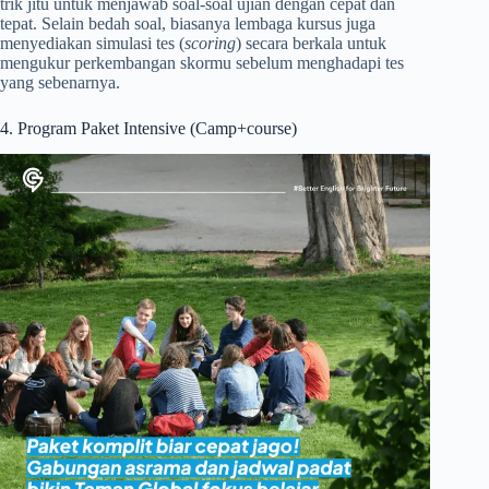
trik jitu untuk menjawab soal-soal ujian dengan cepat dan
tepat. Selain bedah soal, biasanya lembaga kursus juga
menyediakan simulasi tes (
scoring
) secara berkala untuk
mengukur perkembangan skormu sebelum menghadapi tes
yang sebenarnya.
4. Program Paket Intensive (Camp+course)