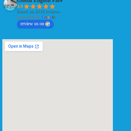
Global English Pare
4.9
Based on 4319 reviews
powered by
G
o
o
g
l
e
review us on