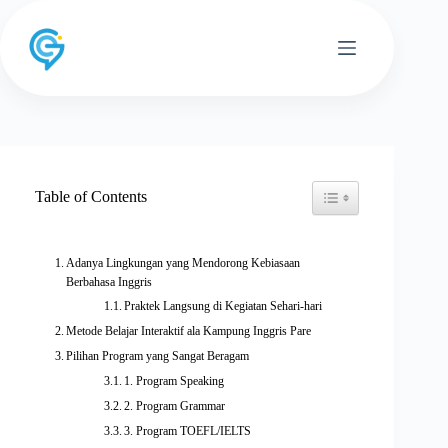
Skip
to
content
Toggle Table of Conten
Table of Contents
Adanya Lingkungan yang Mendorong Kebiasaan
Berbahasa Inggris
Praktek Langsung di Kegiatan Sehari-hari
Metode Belajar Interaktif ala Kampung Inggris Pare
Pilihan Program yang Sangat Beragam
1. Program Speaking
2. Program Grammar
3. Program TOEFL/IELTS