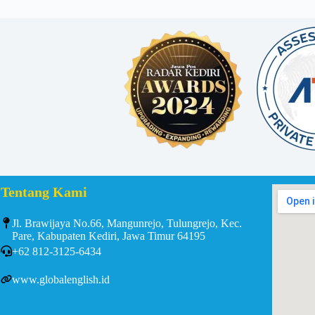
Tentang Kami
Jl. Brawijaya No.66, Mangunrejo, Tulungrejo, Kec.
Pare, Kabupaten Kediri, Jawa Timur 64195
+62 812-3125-6434
www.globalenglish.id