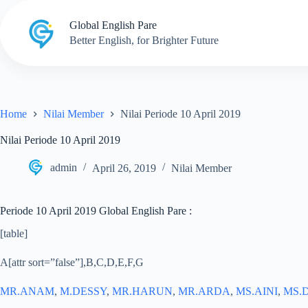
Skip
to
Global English Pare
content
Better English, for Brighter Future
Home
Nilai Member
Nilai Periode 10 April 2019
Nilai Periode 10 April 2019
admin
April 26, 2019
Nilai Member
Periode 10 April 2019 Global English Pare :
[table]
A[attr sort=”false”],B,C,D,E,F,G
MR.ANAM
,
M.DESSY
,
MR.HARUN
,
MR.ARDA
,
MS.AINI
,
MS.