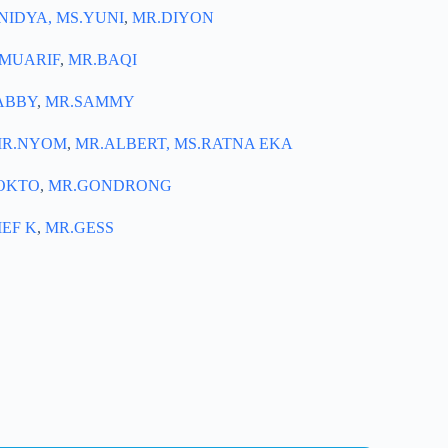
NIDYA,
MS.YUNI
,
MR.DIYON
MUARIF
,
MR.BAQI
ABBY
,
MR.SAMMY
R.NYOM
,
MR.ALBERT,
MS.RATNA EKA
OKTO
,
MR.GONDRONG
IEF K
,
MR.GESS