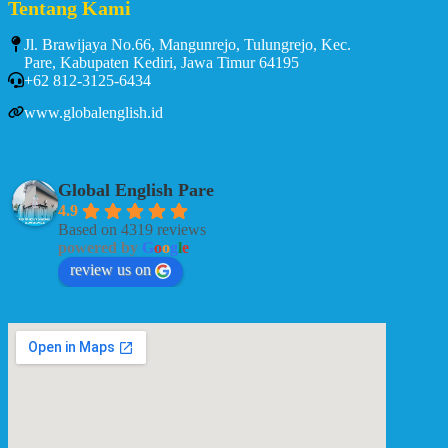
Tentang Kami
Jl. Brawijaya No.66, Mangunrejo, Tulungrejo, Kec.
Pare, Kabupaten Kediri, Jawa Timur 64195
+62 812-3125-6434
www.globalenglish.id
Global English Pare
4.9
Based on 4319 reviews
powered by
G
o
o
g
l
e
review us on