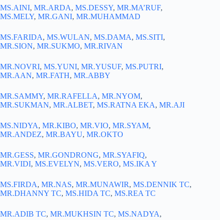
MS.AINI
,
MR.ARDA
,
MS.DESSY
,
MR.MA’RUF
,
MS.MELY
,
MR.GANI
,
MR.MUHAMMAD
MS.FARIDA
,
MS.WULAN
,
MS.DAMA
,
MS.SITI
,
MR.SION
,
MR.SUKMO
,
MR.RIVAN
MR.NOVRI
,
MS.YUNI
,
MR.YUSUF
,
MS.PUTRI
,
MR.AAN
,
MR.FATH
,
MR.ABBY
MR.SAMMY
,
MR.RAFELLA
,
MR.NYOM
,
MR.SUKMAN
,
MR.ALBET
,
MS.RATNA EKA
,
MR.AJI
MS.NIDYA
,
MR.KIBO
,
MR.VIO
,
MR.SYAM
,
MR.ANDEZ
,
MR.BAYU
,
MR.OKTO
MR.GESS
,
MR.GONDRONG
,
MR.SYAFIQ
,
MR.VIDI
,
MS.EVELYN
,
MS.VERO
,
MS.IKA Y
MS.FIRDA
,
MR.NAS
,
MR.MUNAWIR
,
MS.DENNIK TC
,
MR.DHANNY TC
,
MS.HIDA TC
,
MS.REA TC
MR.ADIB TC
,
MR.MUKHSIN TC
,
MS.NADYA
,