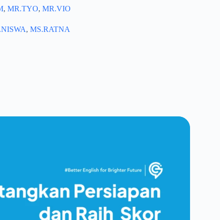
M
,
MR.TYO
,
MR.VIO
.NISWA
,
MS.RATNA