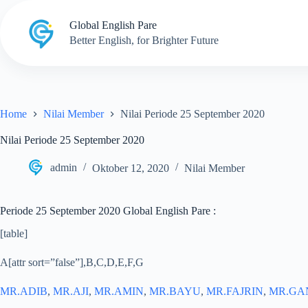
Skip
to
Global English Pare
content
Better English, for Brighter Future
Home
Nilai Member
Nilai Periode 25 September 2020
Nilai Periode 25 September 2020
admin
Oktober 12, 2020
Nilai Member
Periode 25 September 2020 Global English Pare :
[table]
A[attr sort=”false”],B,C,D,E,F,G
MR.ADIB
,
MR.AJI
,
MR.AMIN
,
MR.BAYU
,
MR.FAJRIN
,
MR.GA