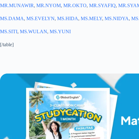
MR.MUNAWIR
,
MR.NYOM
,
MR.OKTO
,
MR.SYAFIQ
,
MR.SYA
MS.DAMA
,
MS.EVELYN
,
MS.HIDA
,
MS.MELY
,
MS.NIDYA
,
MS
MS.SITI
,
MS.WULAN
,
MS.YUNI
[/table]