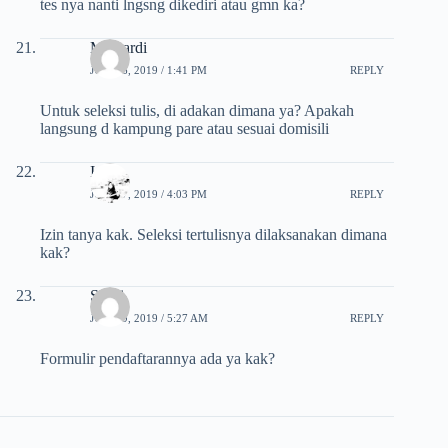
tes nya nanti lngsng dikediri atau gmn ka?
Mawardi
JULI 26, 2019 / 1:41 PM
REPLY
Untuk seleksi tulis, di adakan dimana ya? Apakah
langsung d kampung pare atau sesuai domisili
Iskan
JULI 27, 2019 / 4:03 PM
REPLY
Izin tanya kak. Seleksi tertulisnya dilaksanakan dimana
kak?
Shofi
JULI 29, 2019 / 5:27 AM
REPLY
Formulir pendaftarannya ada ya kak?