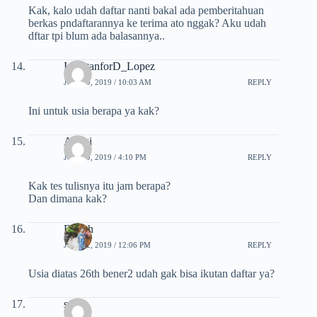
Kak, kalo udah daftar nanti bakal ada pemberitahuan
berkas pndaftarannya ke terima ato nggak? Aku udah
dftar tpi blum ada balasannya..
IzzastanforD_Lopez
JULI 19, 2019 / 10:03 AM
REPLY
Ini untuk usia berapa ya kak?
Anggi
JULI 19, 2019 / 4:10 PM
REPLY
Kak tes tulisnya itu jam berapa?
Dan dimana kak?
Faizah
JULI 22, 2019 / 12:06 PM
REPLY
Usia diatas 26th bener2 udah gak bisa ikutan daftar ya?
sena