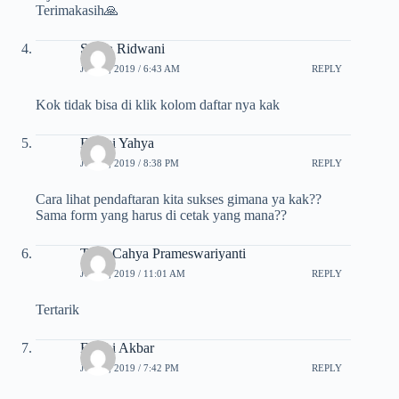
Terimakasih🙏
Surga Ridwani
JULI 3, 2019 / 6:43 AM
REPLY
Kok tidak bisa di klik kolom daftar nya kak
Fahmi Yahya
JULI 3, 2019 / 8:38 PM
REPLY
Cara lihat pendaftaran kita sukses gimana ya kak??
Sama form yang harus di cetak yang mana??
Tiara Cahya Prameswariyanti
JULI 4, 2019 / 11:01 AM
REPLY
Tertarik
Fillahi Akbar
JULI 7, 2019 / 7:42 PM
REPLY