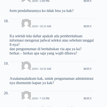
JULI 24, 2019 / 2:08 PM
REPLY
form pendaftarannya ko tidak bisa ya kak?
Akika
JULI 25, 2019 / 10:23 AM
REPLY
Ka setelah kita daftar apakah ada pemberitahuan
informasi mengenai jadwal seleksi atau sebelum tanggal
8 nya?
dan pengumuman di beritahukan via apa ya ka?
berkas – berkas apa saja yang wajib dibawa?
Via
JULI 25, 2019 / 10:32 AM
REPLY
Assalamualaikum kak, untuk pengumaman administrasi
nya diumumin kapan ya kak?
wulan
JULI 25, 2019 / 7:19 PM
REPLY