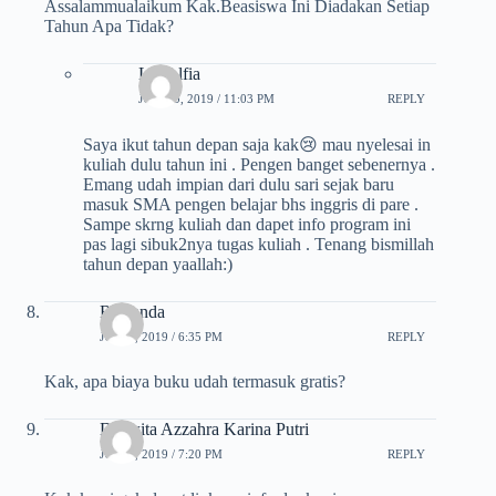
Assalammualaikum Kak.Beasiswa Ini Diadakan Setiap
Tahun Apa Tidak?
Lia Alfia
JULI 10, 2019 / 11:03 PM
REPLY
Saya ikut tahun depan saja kak😢 mau nyelesai in
kuliah dulu tahun ini . Pengen banget sebenernya .
Emang udah impian dari dulu sari sejak baru
masuk SMA pengen belajar bhs inggris di pare .
Sampe skrng kuliah dan dapet info program ini
pas lagi sibuk2nya tugas kuliah . Tenang bismillah
tahun depan yaallah:)
Risvanda
JULI 8, 2019 / 6:35 PM
REPLY
Kak, apa biaya buku udah termasuk gratis?
Deswita Azzahra Karina Putri
JULI 8, 2019 / 7:20 PM
REPLY