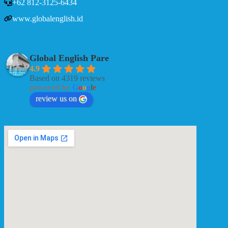
+62 812-3125-6434
www.globalenglish.id
Global English Pare
4.9
Based on 4319 reviews
powered by
G
o
o
g
l
e
review us on