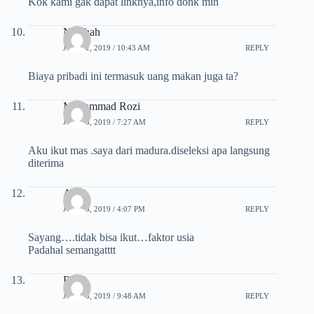
Kok kami gak dapat linknya,info donk min
Najahah
JULI 11, 2019 / 10:43 AM
REPLY
Biaya pribadi ini termasuk uang makan juga ta?
Muhammad Rozi
JULI 13, 2019 / 7:27 AM
REPLY
Aku ikut mas .saya dari madura.diseleksi apa langsung
diterima
Ayun
JULI 16, 2019 / 4:07 PM
REPLY
Sayang….tidak bisa ikut…faktor usia
Padahal semangatttt
Riski
JULI 18, 2019 / 9:48 AM
REPLY