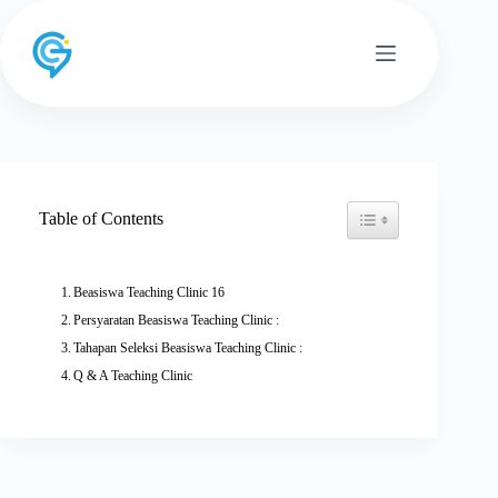
Skip
to
content
Toggle Table of Conten
Table of Contents
Beasiswa Teaching Clinic 16
Persyaratan Beasiswa Teaching Clinic :
Tahapan Seleksi Beasiswa Teaching Clinic :
Q & A Teaching Clinic