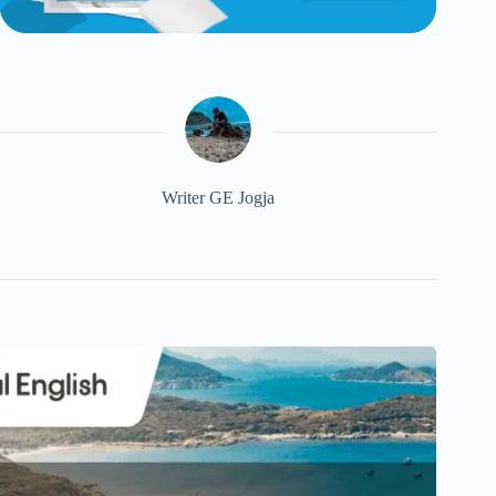
Writer GE Jogja