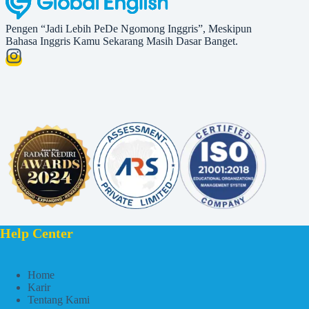
Pengen “Jadi Lebih PeDe Ngomong Inggris”, Meskipun
Bahasa Inggris Kamu Sekarang Masih Dasar Banget.
Help Center
Home
Karir
Tentang Kami