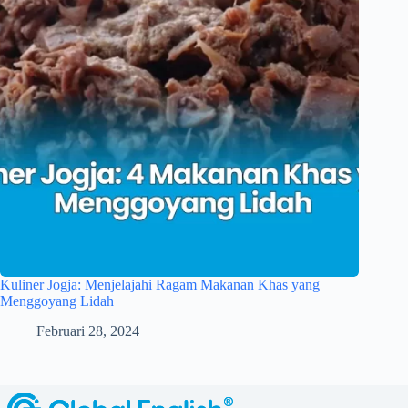
Kuliner Jogja: Menjelajahi Ragam Makanan Khas yang
Menggoyang Lidah
Februari 28, 2024