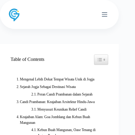
Skip
to
content
Toggle Table of Conten
Table of Contents
Mengenal Lebih Dekat Tempat Wisata Unik di Jogja
Sejarah Jogja Sebagai Destinasi Wisata
Peran Candi Prambanan dalam Sejarah
Candi Prambanan: Keajaiban Arsitektur Hindu-Jawa
Menyusuri Keunikan Relief Candi
Keajaiban Alam: Goa Jomblang dan Kebun Buah
Mangunan
Kebun Buah Mangunan, Oase Tenang di