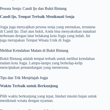
Pesona Senja: Candi Ijo dan Bukit Bintang
Candi Ijo, Tempat Terbaik Menikmati Senja
Jogja juga menyajikan pesona senja yang memukau, terutama
di Candi Ijo. Dari atas bukit, Anda bisa menyaksikan matahari
terbenam dengan latar belakang kota Jogja yang indah. Ini
juga merupakan Tempat Wisata Unik di Jogja
Melihat Keindahan Malam di Bukit Bintang
Bukit Bintang adalah tempat terbaik untuk melihat keindahan
malam kota Jogja. Lampu-lampu yang berkelap-kelip
menciptakan pemandangan yang memesona.
Tips dan Trik Menjelajah Jogja
Waktu Terbaik untuk Berkunjung
Pilih waktu berkunjung yang tepat, hindari musim hujan untuk
menikmati wisata dengan nyaman.