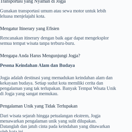
Transportasi yang Nyaman di Jogja
Gunakan transportasi umum atau sewa motor untuk lebih
leluasa menjelajahi kota.
Mengatur Itinerary yang Efisien
Rencanakan itinerary dengan baik agar dapat mengeksplor
semua tempat wisata tanpa terburu-buru.
Mengapa Anda Harus Mengunjungi Jogja?
Pesona Keindahan Alam dan Budaya
Jogja adalah destinasi yang memadukan keindahan alam dan
kekayaan budaya. Setiap sudut kota memiliki cerita dan
pengalaman yang tak terlupakan. Banyak Tempat Wisata Unik
di Jogja yang sangat memukau.
Pengalaman Unik yang Tidak Terlupakan
Dari wisata sejarah hingga petualangan ekstrem, Jogja
menawarkan pengalaman unik yang sulit dilupakan.
Datanglah dan jatuh cinta pada keindahan yang ditawarkan
oleh kota ini.