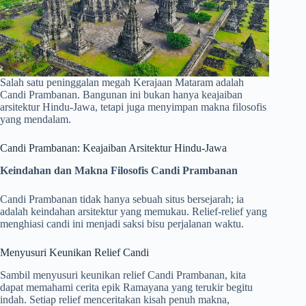
Salah satu peninggalan megah Kerajaan Mataram adalah
Candi Prambanan. Bangunan ini bukan hanya keajaiban
arsitektur Hindu-Jawa, tetapi juga menyimpan makna filosofis
yang mendalam.
Candi Prambanan: Keajaiban Arsitektur Hindu-Jawa
Keindahan dan Makna Filosofis Candi Prambanan
Candi Prambanan tidak hanya sebuah situs bersejarah; ia
adalah keindahan arsitektur yang memukau. Relief-relief yang
menghiasi candi ini menjadi saksi bisu perjalanan waktu.
Menyusuri Keunikan Relief Candi
Sambil menyusuri keunikan relief Candi Prambanan, kita
dapat memahami cerita epik Ramayana yang terukir begitu
indah. Setiap relief menceritakan kisah penuh makna,