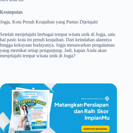
Kesimpulan
Jogja, Kota Penuh Keajaiban yang Pantas Dijelajahi
Setelah menjelajahi berbagai tempat wisata unik di Jogja, satu
hal pasti: kota ini penuh keajaiban. Dari keindahan alamnya
hingga kekayaan budayanya, Jogja menawarkan pengalaman
yang memikat setiap pengunjung. Jadi, kapan Anda akan
menjelajahi tempat wisata unik di Jogja?