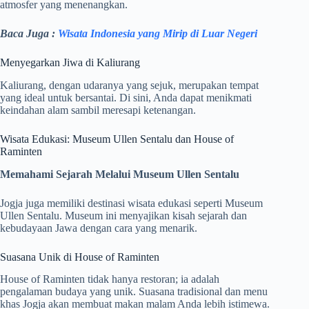
atmosfer yang menenangkan.
Baca Juga :
Wisata Indonesia yang Mirip di Luar Negeri
Menyegarkan Jiwa di Kaliurang
Kaliurang, dengan udaranya yang sejuk, merupakan tempat
yang ideal untuk bersantai. Di sini, Anda dapat menikmati
keindahan alam sambil meresapi ketenangan.
Wisata Edukasi: Museum Ullen Sentalu dan House of
Raminten
Memahami Sejarah Melalui Museum Ullen Sentalu
Jogja juga memiliki destinasi wisata edukasi seperti Museum
Ullen Sentalu. Museum ini menyajikan kisah sejarah dan
kebudayaan Jawa dengan cara yang menarik.
Suasana Unik di House of Raminten
House of Raminten tidak hanya restoran; ia adalah
pengalaman budaya yang unik. Suasana tradisional dan menu
khas Jogja akan membuat makan malam Anda lebih istimewa.