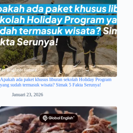
Apakah ada paket khusus liburan sekolah Holiday Program
yang sudah termasuk wisata? Simak 5 Fakta Serunya!
Januari 23, 2026