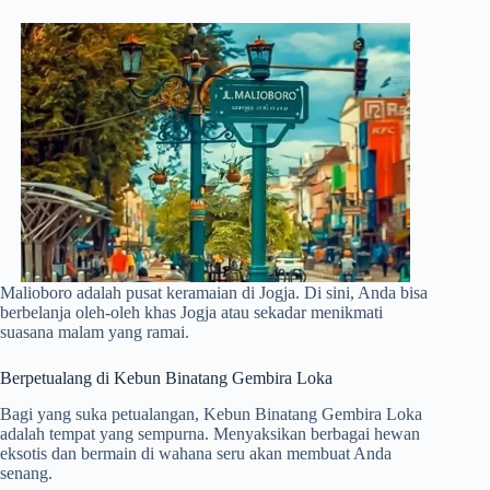
Malioboro adalah pusat keramaian di Jogja. Di sini, Anda bisa
berbelanja oleh-oleh khas Jogja atau sekadar menikmati
suasana malam yang ramai.
Berpetualang di Kebun Binatang Gembira Loka
Bagi yang suka petualangan, Kebun Binatang Gembira Loka
adalah tempat yang sempurna. Menyaksikan berbagai hewan
eksotis dan bermain di wahana seru akan membuat Anda
senang.