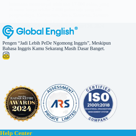
Indonesia mempunyai lebih dari 17.000 pulau, yang
di mana hanya sekitar 7.000 pulau saja yang ada
penghuninya. Kalimantan, Jawa, Sulawesi, Sumatra
dan Papua merupakan pulau utama…
Writer Global English
Februari 26, 2024
Pengen “Jadi Lebih PeDe Ngomong Inggris”, Meskipun
Bahasa Inggris Kamu Sekarang Masih Dasar Banget.
Help Center