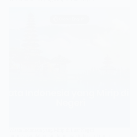
Wisata Indonesia yang Mirip di Luar Negeri
Indonesia adalah negara kepulauan terbesar di dunia.