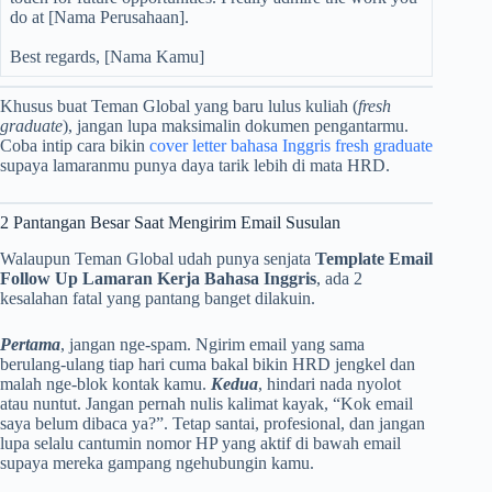
do at [Nama Perusahaan].
Best regards, [Nama Kamu]
Khusus buat Teman Global yang baru lulus kuliah (
fresh
graduate
), jangan lupa maksimalin dokumen pengantarmu.
Coba intip cara bikin
cover letter bahasa Inggris fresh graduate
supaya lamaranmu punya daya tarik lebih di mata HRD.
2 Pantangan Besar Saat Mengirim Email Susulan
Walaupun Teman Global udah punya senjata
Template Email
Follow Up Lamaran Kerja Bahasa Inggris
, ada 2
kesalahan fatal yang pantang banget dilakuin.
Pertama
, jangan nge-spam. Ngirim email yang sama
berulang-ulang tiap hari cuma bakal bikin HRD jengkel dan
malah nge-blok kontak kamu.
Kedua
, hindari nada nyolot
atau nuntut. Jangan pernah nulis kalimat kayak, “Kok email
saya belum dibaca ya?”. Tetap santai, profesional, dan jangan
lupa selalu cantumin nomor HP yang aktif di bawah email
supaya mereka gampang ngehubungin kamu.