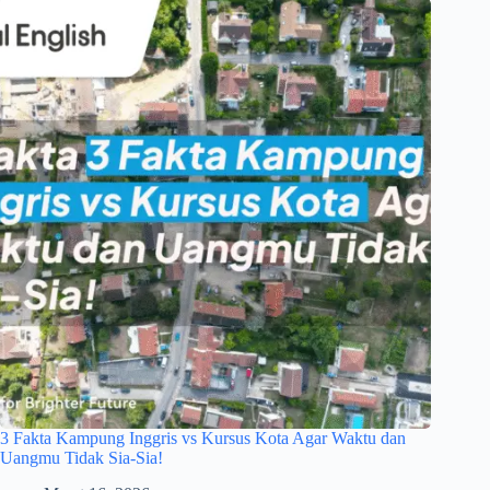
3 Fakta Kampung Inggris vs Kursus Kota Agar Waktu dan
Uangmu Tidak Sia-Sia!