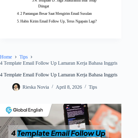
Template D: Jaga Silaturahmi Biar Tetap
Diingat
2 Pantangan Besar Saat Mengirim Email Susulan
Habis Kirim Email Follow Up, Terus Ngapain Lagi?
Home
Tips
4 Template Email Follow Up Lamaran Kerja Bahasa Inggris
4 Template Email Follow Up Lamaran Kerja Bahasa Inggris
Rieska Novia
April 8, 2026
Tips