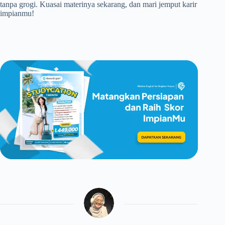
tanpa grogi. Kuasai materinya sekarang, dan mari jemput karir
impianmu!