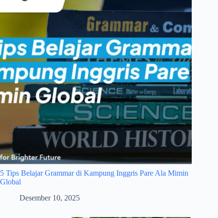
5 Tips Belajar Grammar di Kampung Inggris Pare Ala Mimin
Global
Desember 10, 2025