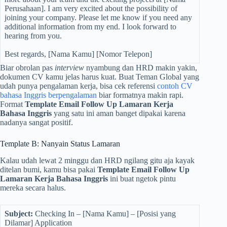
Perusahaan]. I am very excited about the possibility of
joining your company. Please let me know if you need any
additional information from my end. I look forward to
hearing from you.
Best regards, [Nama Kamu] [Nomor Telepon]
Biar obrolan pas
interview
nyambung dan HRD makin yakin,
dokumen CV kamu jelas harus kuat. Buat Teman Global yang
udah punya pengalaman kerja, bisa cek referensi
contoh CV
bahasa Inggris berpengalaman
biar formatnya makin rapi.
Format
Template Email Follow Up Lamaran Kerja
Bahasa Inggris
yang satu ini aman banget dipakai karena
nadanya sangat positif.
Template B: Nanyain Status Lamaran
Kalau udah lewat 2 minggu dan HRD ngilang gitu aja kayak
ditelan bumi, kamu bisa pakai
Template Email Follow Up
Lamaran Kerja Bahasa Inggris
ini buat ngetok pintu
mereka secara halus.
Subject:
Checking In – [Nama Kamu] – [Posisi yang
Dilamar] Application