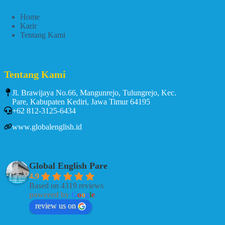
Home
Karir
Tentang Kami
Tentang Kami
Jl. Brawijaya No.66, Mangunrejo, Tulungrejo, Kec.
Pare, Kabupaten Kediri, Jawa Timur 64195
+62 812-3125-6434
www.globalenglish.id
Global English Pare
4.9
Based on 4319 reviews
powered by
G
o
o
g
l
e
review us on