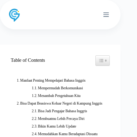
Skip
to
content
Toggle Table of Conten
Table of Contents
Manfaat Penting Mempelajari Bahasa Inggris
Mempermudah Berkomunikasi
Menambah Pengetahuan Kita
Bisa Dapat Beasiswa Keluar Negeri di Kampung Inggris
Bisa Jadi Pengajar Bahasa Inggris
Membuatmu Lebih Percaya Diri
Bikin Kamu Lebih Update
Memudahkan Kamu Beradaptasi Disuatu