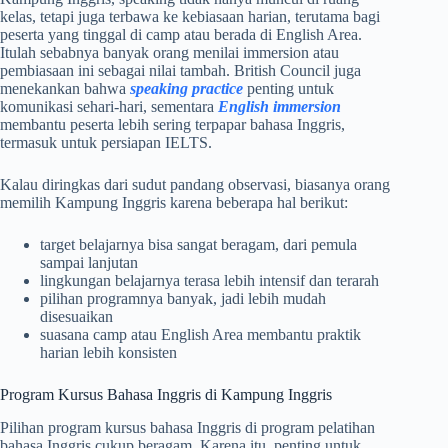
kelas, tetapi juga terbawa ke kebiasaan harian, terutama bagi
peserta yang tinggal di camp atau berada di English Area.
Itulah sebabnya banyak orang menilai immersion atau
pembiasaan ini sebagai nilai tambah. British Council juga
menekankan bahwa
speaking practice
penting untuk
komunikasi sehari-hari, sementara
English immersion
membantu peserta lebih sering terpapar bahasa Inggris,
termasuk untuk persiapan IELTS.
Kalau diringkas dari sudut pandang observasi, biasanya orang
memilih Kampung Inggris karena beberapa hal berikut:
target belajarnya bisa sangat beragam, dari pemula
sampai lanjutan
lingkungan belajarnya terasa lebih intensif dan terarah
pilihan programnya banyak, jadi lebih mudah
disesuaikan
suasana camp atau English Area membantu praktik
harian lebih konsisten
Program Kursus Bahasa Inggris di Kampung Inggris
Pilihan program kursus bahasa Inggris di program pelatihan
bahasa Inggris cukup beragam. Karena itu, penting untuk