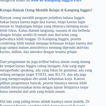
mengecek artikel ini
Rute ke Kampung Inggris Pare
Kenapa Banyak Orang Memilih Belajar di Kampung Inggris?
Banyak orang memilih program pelatihan bahasa Inggris
bukan hanya karena ingin ikut kursus, tetapi karena ingin
masuk ke lingkungan belajar yang ritmenya memang terasa
lebih fokus. Kalau diamati langsung, suasana di sini berbeda
dengan belajar sendiri di rumah atau ikut kelas yang
jadwalnya lebih longgar. Di Kampung Inggris, peserta
cenderung lebih mudah menjaga kebiasaan belajar karena dari
pagi sampai malam atmosfernya memang dipenuhi aktivitas
kursus, latihan, dan interaksi dengan sesama pelajar.
Dari pengamatan itu juga terlihat bahwa alasan orang datang
ke tempat kursus Inggris cukup beragam. Ada yang ingin
memperbaiki speaking, ada yang fokus ke grammar, ada yang
sedang mengejar target TOEFL atau IELTS, dan ada juga
yang mempersiapkan diri untuk kebutuhan kerja. Karena
pilihan programnya banyak, peserta biasanya merasa lebih
mudah menyesuaikan kelas dengan tujuan belajarnya tanpa
harus memulai dari arah yang terlalu umum.
Hal lain yang paling terasa adalah kuatnya unsur praktik. Di
Kampung Inggris, speaking tidak hanya muncul di ruang