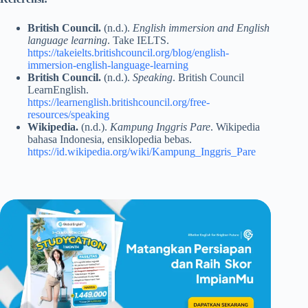
British Council.
(n.d.).
English immersion and English
language learning
. Take IELTS.
https://takeielts.britishcouncil.org/blog/english-
immersion-english-language-learning
British Council.
(n.d.).
Speaking
. British Council
LearnEnglish.
https://learnenglish.britishcouncil.org/free-
resources/speaking
Wikipedia.
(n.d.).
Kampung Inggris Pare
. Wikipedia
bahasa Indonesia, ensiklopedia bebas.
https://id.wikipedia.org/wiki/Kampung_Inggris_Pare