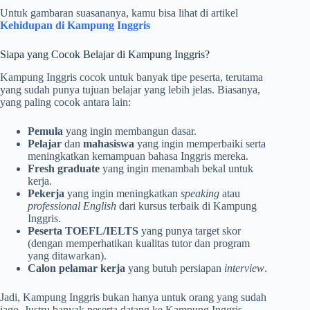
Untuk gambaran suasananya, kamu bisa lihat di artikel
Kehidupan di Kampung Inggris
Siapa yang Cocok Belajar di Kampung Inggris?
Kampung Inggris cocok untuk banyak tipe peserta, terutama
yang sudah punya tujuan belajar yang lebih jelas. Biasanya,
yang paling cocok antara lain:
Pemula
yang ingin membangun dasar.
Pelajar
dan
mahasiswa
yang ingin memperbaiki serta
meningkatkan kemampuan bahasa Inggris mereka.
Fresh graduate
yang ingin menambah bekal untuk
kerja.
Pekerja
yang ingin meningkatkan
speaking
atau
professional English
dari kursus terbaik di Kampung
Inggris.
Peserta TOEFL/IELTS
yang punya target skor
(dengan memperhatikan kualitas tutor dan program
yang ditawarkan).
Calon pelamar kerja
yang butuh persiapan
interview
.
Jadi, Kampung Inggris bukan hanya untuk orang yang sudah
jago. Justru banyak peserta datang ke Kampung Inggris