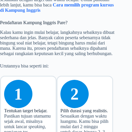
lebih lanjut, kamu bisa baca
Cara memilih program kursus
di Kampung Inggris
Pendaftaran Kampung Inggris Pare?
Kalau kamu ingin mulai belajar, langkahnya sebaiknya dibuat
sederhana dan jelas. Banyak calon peserta sebenarnya tidak
bingung soal niat belajar, tetapi bingung harus mulai dari
mana. Karena itu, proses pendaftaran sebaiknya dipahami
sebagai rangkaian keputusan kecil yang saling berhubungan.
Urutannya bisa seperti ini:
1
2
Tentukan target belajar.
Pilih durasi yang realistis.
Pastikan tujuan utamamu
Sesuaikan dengan waktu
sejak awal, misalnya
luangmu. Kamu bisa pilih
untuk lancar
speaking
,
mulai dari 2 minggu
persiapan tes
untuk dasar, hingga 2–3