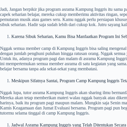
Jadi, Jangan berpikir jika program asrama Kampung Inggris itu sama pad
capek seharian belajar, mereka cukup memberimu aktivitas ringan, sepe
pemutaran musik atau games seru. Kamu nggak perlu persiapan khusus
sibuk seharian. Hadir saja sudah lebih dari cukup kok. Jutru sayang k
Karena Sibuk Seharian, Kamu Bisa Manfaatkan Program Ini 
Nggak semua member camp di Kampung Inggris bisa saling mengenal dan
dengan jumlah penghuni puluhan hingga ratusan orang. Nggak semua j
Untuk itu, adanya program pagi dan malam di asrama Kampung Inggri
ini mempertemukan semua member asrama di satu kegiatan yang sama. 
belajar bersama tanpa ada sekat-sekat yang membatasi.
Meskipun Sifatnya Santai, Program Camp Kampung Inggri
Nggak lupa, tutor asrama Kampung Inggris akan sharing ilmu bermanfaa
Mereka akan tetap memberikan materi walau nggak banyak atau dikema
harinya, baik itu program pagi maupun malam. Mungkin saja Senin ma
Kamis Keagamaan dan Jumat Evaluasi bersama. Program pagi pun begi
tutormu selama tinggal di camp Kampung Inggris.
Jadwal Asrama Kampung Inggris yang Telah Ditentukan Sec