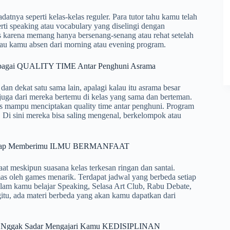
atnya seperti kelas-kelas reguler. Para tutor tahu kamu telah
rti speaking atau vocabulary yang diselingi dengan
 karena memang hanya bersenang-senang atau rehat setelah
alau kamu absen dari morning atau evening program.
Sebagai QUALITY TIME Antar Penghuni Asrama
 dekat satu sama lain, apalagi kalau itu asrama besar
uga dari mereka bertemu di kelas yang sama dan berteman.
s mampu menciptakan quality time antar penghuni. Program
Di sini mereka bisa saling mengenal, berkelompok atau
s Tetap Memberimu ILMU BERMANFAAT
t meskipun suasana kelas terkesan ringan dan santai.
s oleh games menarik. Terdapat jadwal yang berbeda setiap
lam kamu belajar Speaking, Selasa Art Club, Rabu Debate,
tu, ada materi berbeda yang akan kamu dapatkan dari
ara Nggak Sadar Mengajari Kamu KEDISIPLINAN