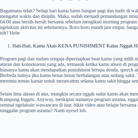
Bagaimana tidak? Setiap hari kamu harus bangun pagi dan hadir di wa
mengatur waktu dan disiplin. Maka, sudah menjadi pemandangan u
04.00 atau bersih-bersih bersama sebelum mengikuti morning program
ngelakuin aktivitas ini sebelumnya. Boro-boro mandi jam empat, bangu
nih? Hehe
Hati-Hati, Kamu Akan KENA PUNISHMENT Kalau Nggak Hadi
Program pagi dan malam sengaja dipersiapkan buat kamu yang milih ti
aturan dan konsekuensi yang ada, termasuk ketika kamu absen di progr
biasanya kamu akan mendapatkan punishment berupa denda, speech ata
Berbeda halnya jika kamu benar-benar berhalangan atau sedang sakit. 
meminta teman kamar untuk merawatmu selama kamu sakit hingga se
Selain lima alasan di atas, mungkin secara nggak sadar kamu akan me
Kampung Inggris. Anyway, meskipun namanya program asrama, nggak 
semisal ngelakuin wawancara di luar, bikin video atau belajar bersa
ninggalin program asrama? Nanti nyesel loh.