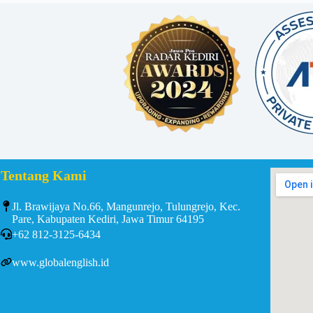
Tentang Kami
Jl. Brawijaya No.66, Mangunrejo, Tulungrejo, Kec.
Pare, Kabupaten Kediri, Jawa Timur 64195
+62 812-3125-6434
www.globalenglish.id