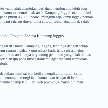
ktu yang telah ditentukan perlahan membuatmu lebih bisa
mum kamu menemui anak-anak Kampung Inggris mandi pukul
 pada pukul 05.00. Padahal mungkin saja kamu nggak pernah
n pagi saja susahnya minta ampun. Betul atau nggak salah
r di Program Asrama Kampung Inggris
nggal di asrama Kampung Inggris, tentunya dengan setiap
am asrama. Kalau kamu nggak hadir tanpa alasan jelas,
u hukuman lainnya tergantung peraturan yang telah dibuat.
Tetaplah ijin pada tutor asramamu agar dia tahu kemudian
mbuh.
ndapatkan manfaat lain ketika mengikuti program camp
menutup kemungkinan kamu akan belajar di luar lho,
ma member camp lain. Seru deh pokoknya. Yakin nih mau