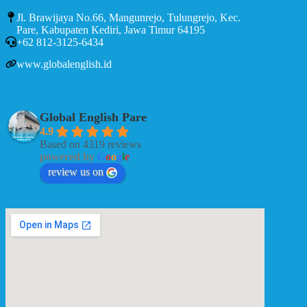
Jl. Brawijaya No.66, Mangunrejo, Tulungrejo, Kec.
Pare, Kabupaten Kediri, Jawa Timur 64195
+62 812-3125-6434
www.globalenglish.id
Global English Pare
4.9
Based on 4319 reviews
powered by
G
o
o
g
l
e
review us on