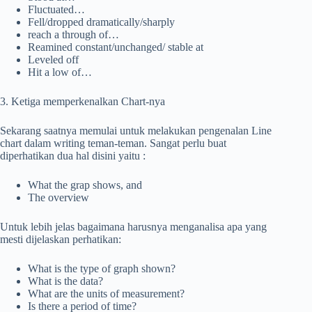
Fluctuated…
Fell/dropped dramatically/sharply
reach a through of…
Reamined constant/unchanged/ stable at
Leveled off
Hit a low of…
3. Ketiga memperkenalkan Chart-nya
Sekarang saatnya memulai untuk melakukan pengenalan Line
chart dalam writing teman-teman. Sangat perlu buat
diperhatikan dua hal disini yaitu :
What the grap shows, and
The overview
Untuk lebih jelas bagaimana harusnya menganalisa apa yang
mesti dijelaskan perhatikan:
What is the type of graph shown?
What is the data?
What are the units of measurement?
Is there a period of time?