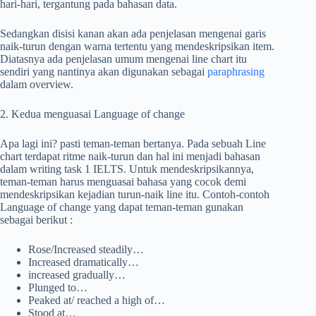
hari-hari, tergantung pada bahasan data.
Sedangkan disisi kanan akan ada penjelasan mengenai garis
naik-turun dengan warna tertentu yang mendeskripsikan item.
Diatasnya ada penjelasan umum mengenai line chart itu
sendiri yang nantinya akan digunakan sebagai
paraphrasing
dalam overview.
2. Kedua menguasai Language of change
Apa lagi ini? pasti teman-teman bertanya. Pada sebuah Line
chart terdapat ritme naik-turun dan hal ini menjadi bahasan
dalam writing task 1 IELTS. Untuk mendeskripsikannya,
teman-teman harus menguasai bahasa yang cocok demi
mendeskripsikan kejadian turun-naik line itu. Contoh-contoh
Language of change yang dapat teman-teman gunakan
sebagai berikut :
Rose/Increased steadily…
Increased dramatically…
increased gradually…
Plunged to…
Peaked at/ reached a high of…
Stood at…