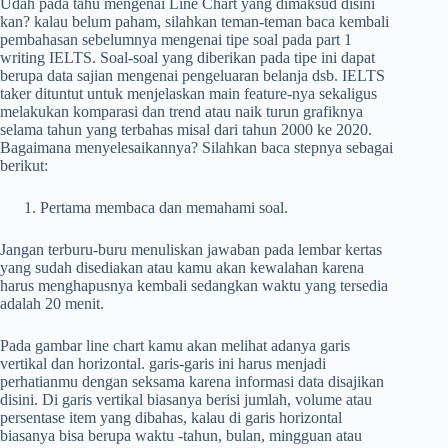
Udah pada tahu mengenai Line Chart yang dimaksud disini
kan? kalau belum paham, silahkan teman-teman baca kembali
pembahasan sebelumnya mengenai tipe soal pada part 1
writing IELTS. Soal-soal yang diberikan pada tipe ini dapat
berupa data sajian mengenai pengeluaran belanja dsb. IELTS
taker dituntut untuk menjelaskan main feature-nya sekaligus
melakukan komparasi dan trend atau naik turun grafiknya
selama tahun yang terbahas misal dari tahun 2000 ke 2020.
Bagaimana menyelesaikannya? Silahkan baca stepnya sebagai
berikut:
Pertama membaca dan memahami soal.
Jangan terburu-buru menuliskan jawaban pada lembar kertas
yang sudah disediakan atau kamu akan kewalahan karena
harus menghapusnya kembali sedangkan waktu yang tersedia
adalah 20 menit.
Pada gambar line chart kamu akan melihat adanya garis
vertikal dan horizontal. garis-garis ini harus menjadi
perhatianmu dengan seksama karena informasi data disajikan
disini. Di garis vertikal biasanya berisi jumlah, volume atau
persentase item yang dibahas, kalau di garis horizontal
biasanya bisa berupa waktu -tahun, bulan, mingguan atau