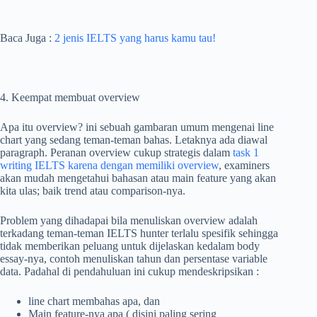
Baca Juga :
2 jenis IELTS yang harus kamu tau!
4. Keempat membuat overview
Apa itu overview? ini sebuah gambaran umum mengenai line
chart yang sedang teman-teman bahas. Letaknya ada diawal
paragraph. Peranan overview cukup strategis dalam
task 1
writing IELTS karena dengan memiliki overview
, examiners
akan mudah mengetahui bahasan atau main feature yang akan
kita ulas; baik trend atau comparison-nya.
Problem yang dihadapai bila menuliskan overview adalah
terkadang teman-teman IELTS hunter terlalu spesifik sehingga
tidak memberikan peluang untuk dijelaskan kedalam body
essay-nya, contoh menuliskan tahun dan persentase variable
data. Padahal di pendahuluan ini cukup mendeskripsikan :
line chart membahas apa, dan
Main feature-nya apa ( disini paling sering