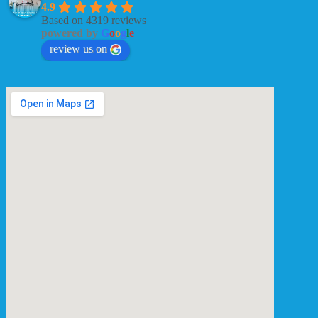
4.9
Based on 4319 reviews
powered by
G
o
o
g
l
e
review us on