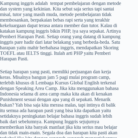
Kampung inggris adalah tempat pembelajaran dengan metode
dan system yang kekinian. Kita sebut saja serius tapi santai
misal, tutor yang masih muda, metode pembelajaran tidak
membosankan, berpakaian bebas rapi serta yang terakhir
kekeluargaan dapat terasa antara member dan tutor. Kalau di
katakan kampung inggris bikin PHP, iya saya sepakat. Artinya
Pemberi Harapan Pasti. Setiap orang yang datang di kampung
inggris pare hadir dari latar belakang yang berbeda-beda. Satu
harapan yaitu mahir berbahasa inggris, mendapatkan Skoring
TOEFL atau IELTS tinggi. Itulah arti PHP yaitu Pemberi
Harapan Pasti.
Setiap harapan yang pasti, memiliki perjuangan dan kerja
keras. Misalnya bangun jam 5 pagi mulai program camp,
terlebih khusus di Lembaga Kursus Global English terkenal
dengan Speaking Area Camp. Jika kita menggunakan bahasa
Indonesia selama di area camp maka kita akan di kenakan
Punishment sesuai dengan apa yang di sepakati. Menarik
bukan? Yah bisa saja kita merasa malas, tapi intinya di balik
itu semua ada harapan pasti yang bisa kita dapatkan yaitu
setidaknya peningkatan belajar bahasa inggris sudah lebih
baik dari sebelumnya. Kampung Inggris sejujurnya
memberikan kita banyak manfaat jika kita serius mau belajar
dan tidak main-main. Segala doa dan harapan kita pasti akan