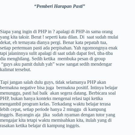
“Pemberi Harapan Pasti”
Siapa yang ingin di PHP in ? apalagi di PHP-in sama orang
yang kita taksir. Berat ! seperti kata dilan. Di saat sudah mulai
dekat, eh ternayata dianya pergi. Benar kata pepatah tua,
setiap pertemuan pasti ada perpisahan. Yah ngomongnya enak
tapi jalaninnya sulit apalagi di saat udah dapat feel, tiba-tiba
dia menghilang. Sedih ketika membuka pesan di group
“guys aku pamit duluh yah” waw sangat sedih mendengar
kalimat tersebut.
Tapi jangan salah dulu guys, tidak selamanya PHP akan
bermakna negative bisa juga bermakna positif. Intinya belajar
menunggu, pasti hal baik akan segera datang. Berbicara soal
PHP, bukan hanya konteks mengenai relasi tapi ketika
mengambil program kelas. Terkadang waktu belajar terasa
lebih cepat, setiap periode hanya 2 minggu di kampung
inggris. Bayangin aja jika sudah nyaman dengan tutor yang
mengajar kita tetapi waktu memisahkan kita, itulah yang di
rasakan ketika belajar di kampung inggris.