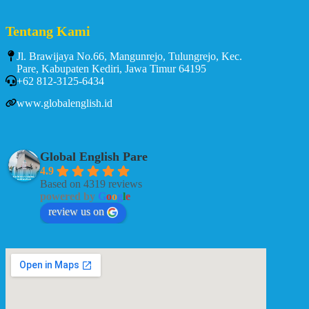
Tentang Kami
Jl. Brawijaya No.66, Mangunrejo, Tulungrejo, Kec.
Pare, Kabupaten Kediri, Jawa Timur 64195
+62 812-3125-6434
www.globalenglish.id
Global English Pare
4.9
Based on 4319 reviews
powered by
G
o
o
g
l
e
review us on