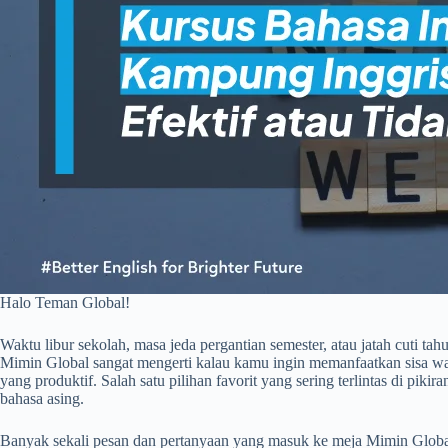
Halo Teman Global!
Waktu libur sekolah, masa jeda pergantian semester, atau jatah cuti tahu
Mimin Global sangat mengerti kalau kamu ingin memanfaatkan sisa wa
yang produktif. Salah satu pilihan favorit yang sering terlintas di pik
bahasa asing.
Banyak sekali pesan dan pertanyaan yang masuk ke meja Mimin Globa