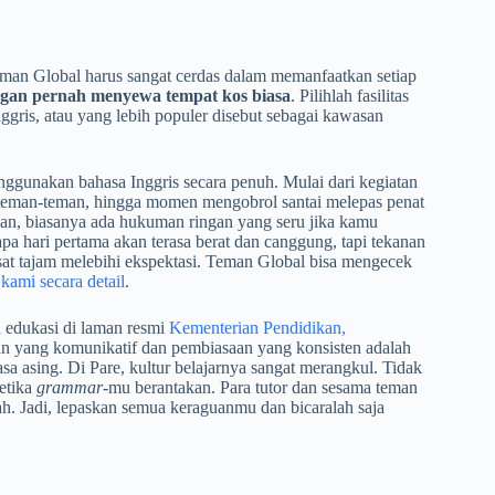
Teman Global harus sangat cerdas dalam memanfaatkan setiap
ngan pernah menyewa tempat kos biasa
. Pilihlah fasilitas
nggris, atau yang lebih populer disebut sebagai kawasan
ggunakan bahasa Inggris secara penuh. Mulai dari kegiatan
teman-teman, hingga momen mengobrol santai melepas penat
kan, biasanya ada hukuman ringan yang seru jika kamu
 hari pertama akan terasa berat dan canggung, tapi tekanan
sat tajam melebihi ekspektasi. Teman Global bisa mengecek
kami secara detail
.
n edukasi di laman resmi
Kementerian Pendidikan,
gan yang komunikatif dan pembiasaan yang konsisten adalah
sa asing. Di Pare, kultur belajarnya sangat merangkul. Tidak
etika
grammar
-mu berantakan. Para tutor dan sesama teman
h. Jadi, lepaskan semua keraguanmu dan bicaralah saja