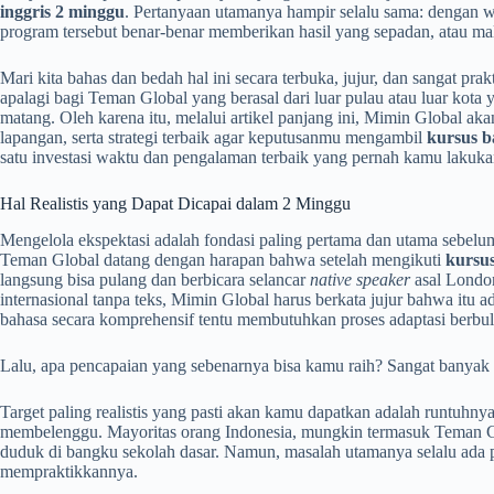
inggris 2 minggu
. Pertanyaan utamanya hampir selalu sama: dengan wak
program tersebut benar-benar memberikan hasil yang sepadan, atau ma
Mari kita bahas dan bedah hal ini secara terbuka, jujur, dan sangat pr
apalagi bagi Teman Global yang berasal dari luar pulau atau luar ko
matang. Oleh karena itu, melalui artikel panjang ini, Mimin Global ak
lapangan, serta strategi terbaik agar keputusanmu mengambil
kursus b
satu investasi waktu dan pengalaman terbaik yang pernah kamu lakuka
Hal Realistis yang Dapat Dicapai dalam 2 Minggu
Mengelola ekspektasi adalah fondasi paling pertama dan utama sebelu
Teman Global datang dengan harapan bahwa setelah mengikuti
kursus
langsung bisa pulang dan berbicara selancar
native speaker
asal London
internasional tanpa teks, Mimin Global harus berkata jujur bahwa itu a
bahasa secara komprehensif tentu membutuhkan proses adaptasi berbu
Lalu, apa pencapaian yang sebenarnya bisa kamu raih? Sangat banyak d
Target paling realistis yang pasti akan kamu dapatkan adalah runtuhny
membelenggu. Mayoritas orang Indonesia, mungkin termasuk Teman Glob
duduk di bangku sekolah dasar. Namun, masalah utamanya selalu ada
mempraktikkannya.