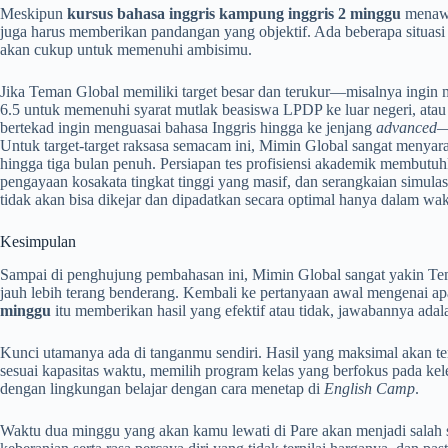
Meskipun
kursus bahasa inggris kampung inggris 2 minggu
menawa
juga harus memberikan pandangan yang objektif. Ada beberapa situasi d
akan cukup untuk memenuhi ambisimu.
Jika Teman Global memiliki target besar dan terukur—misalnya ingin
6.5 untuk memenuhi syarat mutlak beasiswa LPDP ke luar negeri, ata
bertekad ingin menguasai bahasa Inggris hingga ke jenjang
advanced
—
Untuk target-target raksasa semacam ini, Mimin Global sangat menya
hingga tiga bulan penuh. Persiapan tes profisiensi akademik membutuh
pengayaan kosakata tingkat tinggi yang masif, dan serangkaian simulasi 
tidak akan bisa dikejar dan dipadatkan secara optimal hanya dalam wak
Kesimpulan
Sampai di penghujung pembahasan ini, Mimin Global sangat yakin T
jauh lebih terang benderang. Kembali ke pertanyaan awal mengenai 
minggu
itu memberikan hasil yang efektif atau tidak, jawabannya adalah
Kunci utamanya ada di tanganmu sendiri. Hasil yang maksimal akan te
sesuai kapasitas waktu, memilih program kelas yang berfokus pada k
dengan lingkungan belajar dengan cara menetap di
English Camp
.
Waktu dua minggu yang akan kamu lewati di Pare akan menjadi salah 