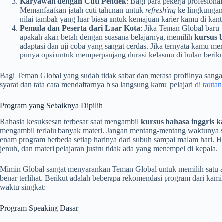
Karyawan dengan Cuti Pendek
: Bagi para pekerja profesiona
Memanfaatkan jatah cuti tahunan untuk
refreshing
ke lingkungan
nilai tambah yang luar biasa untuk kemajuan karier kamu di kant
Pemula dan Peserta dari Luar Kota
: Jika Teman Global baru 
apakah akan betah dengan suasana belajarnya, memilih
kursus 
adaptasi dan uji coba yang sangat cerdas. Jika ternyata kamu m
punya opsi untuk memperpanjang durasi kelasmu di bulan berik
Bagi Teman Global yang sudah tidak sabar dan merasa profilnya sangat 
syarat dan tata cara mendaftarnya bisa langsung kamu pelajari
di tautan
Program yang Sebaiknya Dipilih
Rahasia kesuksesan terbesar saat mengambil
kursus bahasa inggris 
mengambil terlalu banyak materi. Jangan mentang-mentang waktunya 
enam program berbeda setiap harinya dari subuh sampai malam hari. Ha
jenuh, dan materi pelajaran justru tidak ada yang menempel di kepala.
Mimin Global sangat menyarankan Teman Global untuk memilih satu at
benar terlihat. Berikut adalah beberapa rekomendasi program dari kam
waktu singkat:
Program Speaking Dasar