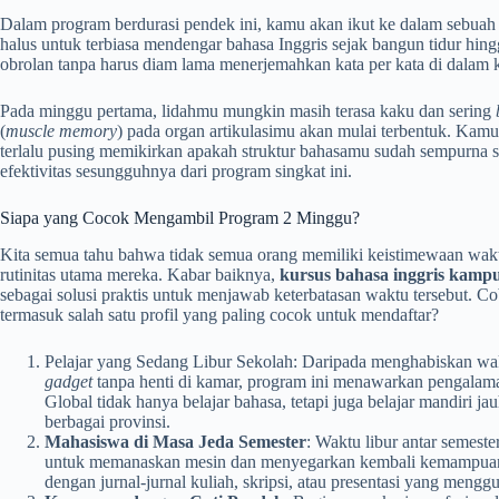
Dalam program berdurasi pendek ini, kamu akan ikut ke dalam sebuah 
halus untuk terbiasa mendengar bahasa Inggris sejak bangun tidur hing
obrolan tanpa harus diam lama menerjemahkan kata per kata di dalam 
Pada minggu pertama, lidahmu mungkin masih terasa kaku dan sering
(
muscle memory
) pada organ artikulasimu akan mulai terbentuk. Kam
terlalu pusing memikirkan apakah struktur bahasamu sudah sempurna ser
efektivitas sesungguhnya dari program singkat ini.
Siapa yang Cocok Mengambil Program 2 Minggu?
Kita semua tahu bahwa tidak semua orang memiliki keistimewaan wakt
rutinitas utama mereka. Kabar baiknya,
kursus bahasa inggris kampu
sebagai solusi praktis untuk menjawab keterbatasan waktu tersebut. C
termasuk salah satu profil yang paling cocok untuk mendaftar?
Pelajar yang Sedang Libur Sekolah: Daripada menghabiskan wa
gadget
tanpa henti di kamar, program ini menawarkan pengalam
Global tidak hanya belajar bahasa, tetapi juga belajar mandiri j
berbagai provinsi.
Mahasiswa di Masa Jeda Semester
: Waktu libur antar semeste
untuk memanaskan mesin dan menyegarkan kembali kemampuan l
dengan jurnal-jurnal kuliah, skripsi, atau presentasi yang mengg