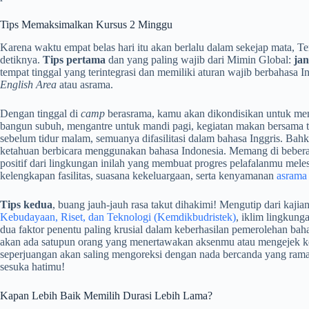
Tips Memaksimalkan Kursus 2 Minggu
Karena waktu empat belas hari itu akan berlalu dalam sekejap mata, 
detiknya.
Tips pertama
dan yang paling wajib dari Mimin Global:
ja
tempat tinggal yang terintegrasi dan memiliki aturan wajib berbahasa I
English Area
atau asrama.
Dengan tinggal di
camp
berasrama, kamu akan dikondisikan untuk men
bangun subuh, mengantre untuk mandi pagi, kegiatan makan bersama 
sebelum tidur malam, semuanya difasilitasi dalam bahasa Inggris. Bah
ketahuan berbicara menggunakan bahasa Indonesia. Memang di beberapa
positif dari lingkungan inilah yang membuat progres pelafalanmu mele
kelengkapan fasilitas, suasana kekeluargaan, serta kenyamanan
asrama 
Tips kedua
, buang jauh-jauh rasa takut dihakimi! Mengutip dari kajia
Kebudayaan, Riset, dan Teknologi (Kemdikbudristek)
, iklim lingkun
dua faktor penentu paling krusial dalam keberhasilan pemerolehan baha
akan ada satupun orang yang menertawakan aksenmu atau mengejek k
seperjuangan akan saling mengoreksi dengan nada bercanda yang rama
sesuka hatimu!
Kapan Lebih Baik Memilih Durasi Lebih Lama?