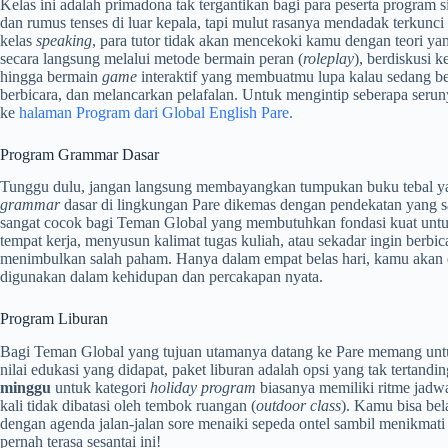
Kelas ini adalah primadona tak tergantikan bagi para peserta program
dan rumus tenses di luar kepala, tapi mulut rasanya mendadak terkunci 
kelas
speaking
, para tutor tidak akan mencekoki kamu dengan teori ya
secara langsung melalui metode bermain peran (
roleplay
), berdiskusi 
hingga bermain
game
interaktif yang membuatmu lupa kalau sedang bel
berbicara, dan melancarkan pelafalan. Untuk mengintip seberapa serun
ke
halaman Program dari Global English Pare.
Program Grammar Dasar
Tunggu dulu, jangan langsung membayangkan tumpukan buku tebal y
grammar
dasar di lingkungan Pare dikemas dengan pendekatan yang san
sangat cocok bagi Teman Global yang membutuhkan fondasi kuat untuk k
tempat kerja, menyusun kalimat tugas kuliah, atau sekadar ingin berbica
menimbulkan salah paham. Hanya dalam empat belas hari, kamu akan di
digunakan dalam kehidupan dan percakapan nyata.
Program Liburan
Bagi Teman Global yang tujuan utamanya datang ke Pare memang unt
nilai edukasi yang didapat, paket liburan adalah opsi yang tak tertand
minggu
untuk kategori
holiday program
biasanya memiliki ritme jadwa
kali tidak dibatasi oleh tembok ruangan (
outdoor class
). Kamu bisa bel
dengan agenda jalan-jalan sore menaiki sepeda ontel sambil menikmati
pernah terasa sesantai ini!