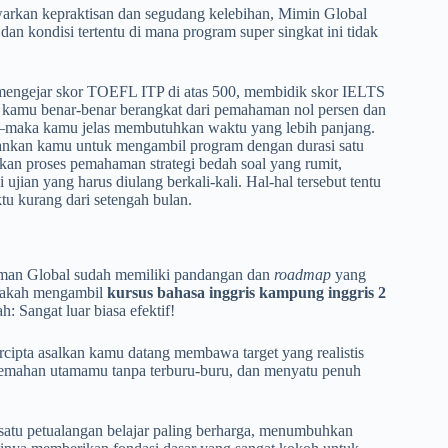
rkan kepraktisan dan segudang kelebihan, Mimin Global
an kondisi tertentu di mana program super singkat ini tidak
 mengejar skor TOEFL ITP di atas 500, membidik skor IELTS
u kamu benar-benar berangkat dari pemahaman nol persen dan
maka kamu jelas membutuhkan waktu yang lebih panjang.
rankan kamu untuk mengambil program dengan durasi satu
kan proses pemahaman strategi bedah soal yang rumit,
ujian yang harus diulang berkali-kali. Hal-hal tersebut tentu
tu kurang dari setengah bulan.
eman Global sudah memiliki pandangan dan
roadmap
yang
apakah mengambil
kursus bahasa inggris kampung inggris 2
: Sangat luar biasa efektif!
rcipta asalkan kamu datang membawa target yang realistis
elemahan utamamu tanpa terburu-buru, dan menyatu penuh
satu petualangan belajar paling berharga, menumbuhkan