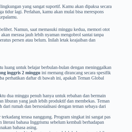
lingkungan yang sangat suportif. Kamu akan dipaksa secara
ga tidur lagi. Perlahan, kamu akan mulai bisa merespons
kepalamu.
belibet
. Namun, saat memasuki minggu kedua, memori otot
u akan merasa jauh lebih nyaman mengobrol santai tanpa
atus persen atau belum. Inilah letak keajaiban dan
u luang untuk belajar berbulan-bulan dengan meninggalkan
ng inggris 2 minggu
ini memang dirancang secara spesifik
oba perhatikan daftar di bawah ini, apakah Teman Global
ktu dua minggu penuh hanya untuk rebahan dan bermain
an liburan yang jauh lebih produktif dan membekas. Teman
auh dari rumah dan bersosialisasi dengan teman sebaya dari
r terkadang terasa nanggung. Program singkat ini sangat pas
iterasi bahasa Inggrismu sebelum kembali berhadapan
unakan bahasa asing.