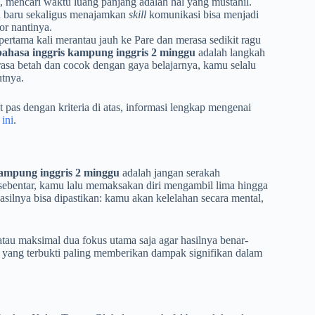
l, mencari waktu luang panjang adalah hal yang mustahil.
 baru sekaligus menajamkan
skill
komunikasi bisa menjadi
or nantinya.
pertama kali merantau jauh ke Pare dan merasa sedikit ragu
bahasa inggris kampung inggris 2 minggu
adalah langkah
erasa betah dan cocok dengan gaya belajarnya, kamu selalu
utnya.
pas dengan kriteria di atas, informasi lengkap mengenai
 ini
.
kampung inggris 2 minggu
adalah jangan serakah
sebentar, kamu lalu memaksakan diri mengambil lima hingga
silnya bisa dipastikan: kamu akan kelelahan secara mental,
au maksimal dua fokus utama saja agar hasilnya benar-
i yang terbukti paling memberikan dampak signifikan dalam