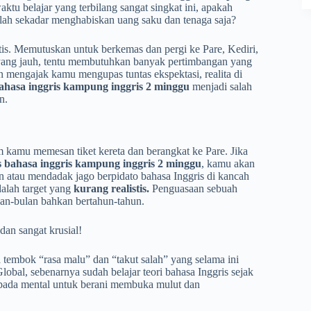
tu belajar yang terbilang sangat singkat ini, apakah
lah sekadar menghabiskan uang saku dan tenaga saja?
aktis. Memutuskan untuk berkemas dan pergi ke Pare, Kediri,
ta yang jauh, tentu membutuhkan banyak pertimbangan yang
an mengajak kamu mengupas tuntas ekspektasi, realita di
ahasa inggris kampung inggris 2 minggu
menjadi salah
n.
m kamu memesan tiket kereta dan berangkat ke Pare. Jika
 bahasa inggris kampung inggris 2 minggu
, kamu akan
 atau mendadak jago berpidato bahasa Inggris di kancah
dalah target yang
kurang realistis.
Penguasaan sebuah
lan-bulan bahkan bertahun-tahun.
an sangat krusial!
a tembok “rasa malu” dan “takut salah” yang selama ini
al, sebenarnya sudah belajar teori bahasa Inggris sejak
 pada mental untuk berani membuka mulut dan