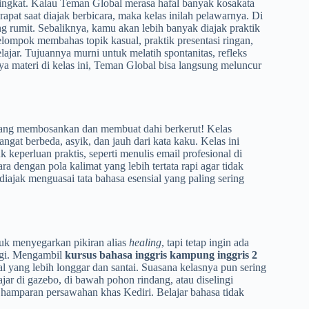
 singkat. Kalau Teman Global merasa hafal banyak kosakata
rapat saat diajak berbicara, maka kelas inilah pelawarnya. Di
ng rumit. Sebaliknya, kamu akan lebih banyak diajak praktik
kelompok membahas topik kasual, praktik presentasi ringan,
ajar. Tujuannya murni untuk melatih spontanitas, refleks
ya materi di kelas ini, Teman Global bisa langsung meluncur
ang membosankan dan membuat dahi berkerut! Kelas
gat berbeda, asyik, dan jauh dari kata kaku. Kelas ini
eperluan praktis, seperti menulis email profesional di
ra dengan pola kalimat yang lebih tertata rapi agar tidak
ajak menguasai tata bahasa esensial yang paling sering
uk menyegarkan pikiran alias
healing
, tapi tetap ingin ada
ingi. Mengambil
kursus bahasa inggris kampung inggris 2
l yang lebih longgar dan santai. Suasana kelasnya pun sering
ajar di gazebo, di bawah pohon rindang, atau diselingi
 hamparan persawahan khas Kediri. Belajar bahasa tidak