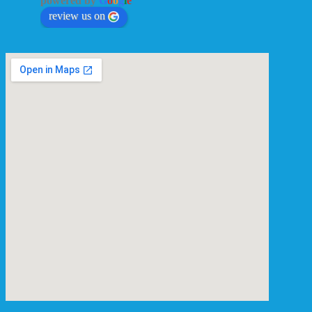
powered by
G
o
o
g
l
e
review us on