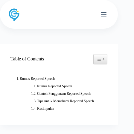
Skip
to
content
Toggle Table of Conten
Table of Contents
Rumus Reported Speech
Rumus Reported Speech
Contoh Penggunaan Reported Speech
Tips untuk Memahami Reported Speech
Kesimpulan